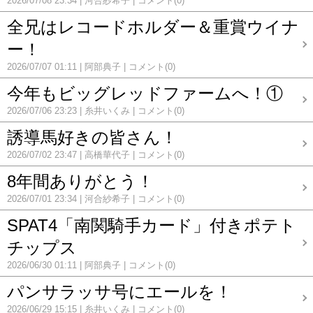
2026/07/08 23:34
河合紗希子
コメント(0)
全兄はレコードホルダー＆重賞ウイナ
ー！
2026/07/07 01:11
阿部典子
コメント(0)
今年もビッグレッドファームへ！①
2026/07/06 23:23
糸井いくみ
コメント(0)
誘導馬好きの皆さん！
2026/07/02 23:47
高橋華代子
コメント(0)
8年間ありがとう！
2026/07/01 23:34
河合紗希子
コメント(0)
SPAT4「南関騎手カード」付きポテト
チップス
2026/06/30 01:11
阿部典子
コメント(0)
パンサラッサ号にエールを！
2026/06/29 15:15
糸井いくみ
コメント(0)