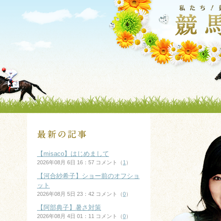
【misaco】はじめまして
2026年08月 6日 16：57 コメント（
1
）
【河合紗希子】ショー前のオフショ
ット
2026年08月 5日 23：42 コメント（
0
）
【阿部典子】暑さ対策
2026年08月 4日 01：11 コメント（
0
）