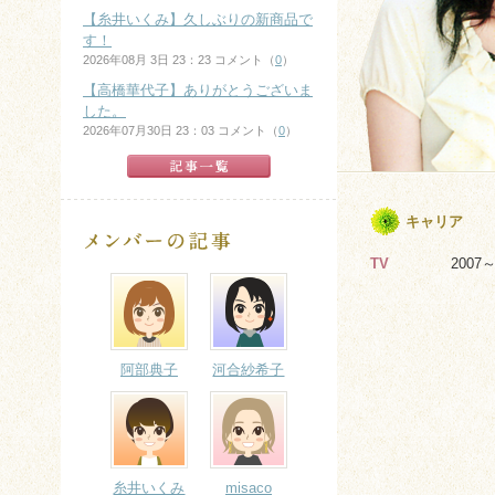
【糸井いくみ】久しぶりの新商品で
す！
2026年08月 3日 23：23 コメント（
0
）
【高橋華代子】ありがとうございま
した。
2026年07月30日 23：03 コメント（
0
）
キャリア
TV
200
阿部典子
河合紗希子
糸井いくみ
misaco