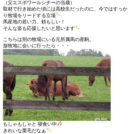
（父エスポワールシチーの当歳）
取材で行き始めた頃には高校生だったのに、今ではすっか
り牧場をリードする立場
馬産地の若い力、頼もしい！
そんな姿も応援したいと思います
こちらは別の牧場にいる元所属馬の産駒。
放牧地に会いに行ったら・・・
もしゃもしゃと 寝食い中
きれいな栗毛だなぁ