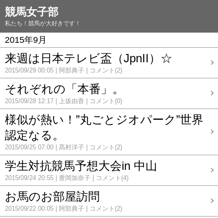
競馬女子部
私たち！競馬が大好きです！
2015年9月
来週は日本テレビ盃（JpnII）☆
2015/09/29 00:05
阿部典子
コメント(2)
それぞれの「本番」。
2015/09/28 12:17
上坂由香
コメント(0)
様似が熱い！”丸ごとジオパーク”世界
認定なる。
2015/09/25 07:00
髙村洋子
コメント(2)
学生対抗競馬予想大会in 中山
2015/09/24 20:55
豊岡加奈子
コメント(4)
お馬のお部屋訪問
2015/09/22 00:05
阿部典子
コメント(2)