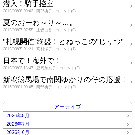
潜入！騎手控室
2015/09/08 00:03
阿部典子
コメント(0)
夏のおーわ～り～…。
2015/09/07 07:55
上坂由香
コメント(0)
”札幌開催”終盤！とねっこの”じりつ”
2015/09/05 01:21
髙村洋子
コメント(1)
日本で！海外で！
2015/09/03 16:47
豊岡加奈子
コメント(2)
新潟競馬場で南関ゆかりの仔の応援！
2015/09/01 00:05
阿部典子
コメント(2)
アーカイブ
2026年8月
2026年7月
2026年6月