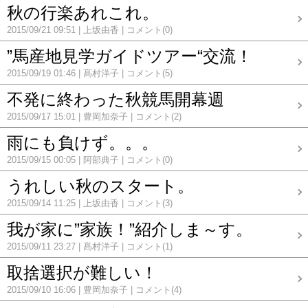
秋の行楽あれこれ。
2015/09/21 09:51
上坂由香
コメント(0)
”馬産地見学ガイドツアー“交流！
2015/09/19 01:46
髙村洋子
コメント(5)
不発に終わった秋競馬開幕週
2015/09/17 15:01
豊岡加奈子
コメント(2)
雨にも負けず。。。
2015/09/15 00:05
阿部典子
コメント(0)
うれしい秋のスタート。
2015/09/14 11:25
上坂由香
コメント(3)
我が家に”家族！”紹介しま～す。
2015/09/11 23:27
髙村洋子
コメント(1)
取捨選択が難しい！
2015/09/10 16:06
豊岡加奈子
コメント(4)