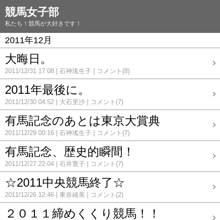
競馬女子部
私たち！競馬が大好きです！
2011年12月
大晦日。
2011/12/31 17:08
石神瑤生子
コメント(8)
2011年最後に。
2011/12/30 04:52
大石里沙
コメント(7)
有馬記念のあとは東京大賞典
2011/12/29 00:16
石神瑤生子
コメント(7)
有馬記念、歴史的瞬間！
2011/12/27 22:04
石井寛子
コメント(7)
☆2011中央競馬終了☆
2011/12/26 12:46
東奈緒美
コメント(2)
２０１１締めくくり競馬！！