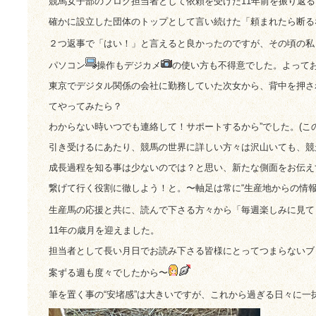
競馬女子部のブログ担当者として依頼を受けた11年前を振り返る
確かに設立した団体のトップとして言い続けた「頼まれたら断る
２つ返事で「はい！」と言えると良かったのですが、その頃の私
パソコン
操作もデジカメ
の使い方も不得意でした。よって
東京でデジタル関係の会社に勤務していた次女から、背中を押さ
てやってみたら？
わからない時いつでも連絡して！サポートするから”でした。(こ
引き受けるにあたり、競馬の世界に詳しい方々は沢山いても、競
成長過程を知る事は少ないのでは？と思い、新たな側面をお伝え
繋げて行く役割に徹しよう！と。〜軸足は常に“生産地からの情報
生産馬の応援と共に、読んで下さる方々から「毎週楽しみに見て
11年の歳月を迎えました。
担当者として長い月日でお読み下さる皆様にとってつまらないブ
案ずる週も度々でしたから〜
筆を置く事の“安堵感”は大きいですが、これから過ぎる日々に一抹