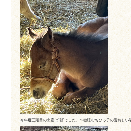
今年度三頭目の出産は“朝”でした。〜微睡むちびっ子の愛おしい