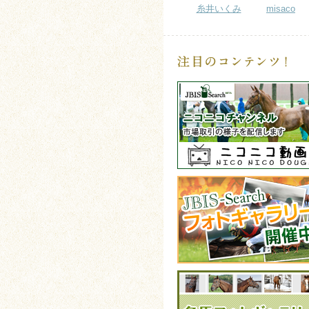
糸井いくみ
misaco