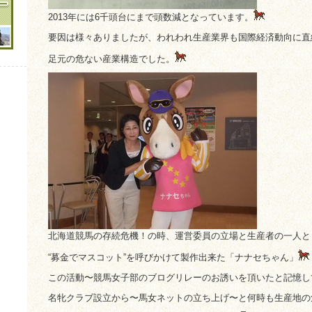
2013年には6千頭台にまで頭数減となっています。
要因は様々ありましたが、われわれ生産業界も国際経済動向に直
足元の危ない産業構造でした。
北海道競馬の存続危機！の時、運営委員の立場と生産者の一人と
“募金でマスコット”を呼びかけて製作出来た「ナナセちゃん」
この活動〜競馬女子部のブログリレーのお誘いを頂いたと記憶し
名牝クラブ設立から〜馬女ネットの立ち上げ〜と何時も生産地の