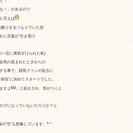
と！
な！」があるので
と言えば
お断りするつもりでいた所
れた言葉が“引き受け
の一言に勇気ずけられた私)
走馬の産まれたときからの
する事で、競馬ファンの拡大に
発信”に決めてスタートでした。
ますよ
」と励まされ、気がつくと
ログになっていないだろうか？と
の“空”も想像しています。