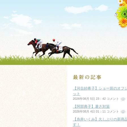
【河合紗希子】ショー前のオフ
ット
2026年08月 5日 23：42 コメント（
0
）
【阿部典子】暑さ対策
2026年08月 4日 01：11 コメント（
0
）
【糸井いくみ】久しぶりの新商
す！