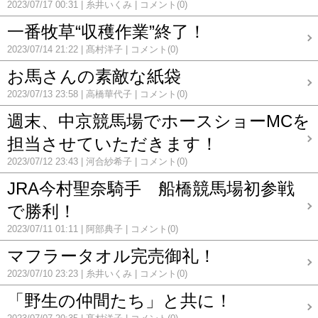
2023/07/17 00:31
糸井いくみ
コメント(0)
一番牧草“収穫作業”終了！
2023/07/14 21:22
髙村洋子
コメント(0)
お馬さんの素敵な紙袋
2023/07/13 23:58
高橋華代子
コメント(0)
週末、中京競馬場でホースショーMCを
担当させていただきます！
2023/07/12 23:43
河合紗希子
コメント(0)
JRA今村聖奈騎手 船橋競馬場初参戦
で勝利！
2023/07/11 01:11
阿部典子
コメント(0)
マフラータオル完売御礼！
2023/07/10 23:23
糸井いくみ
コメント(0)
「野生の仲間たち」と共に！