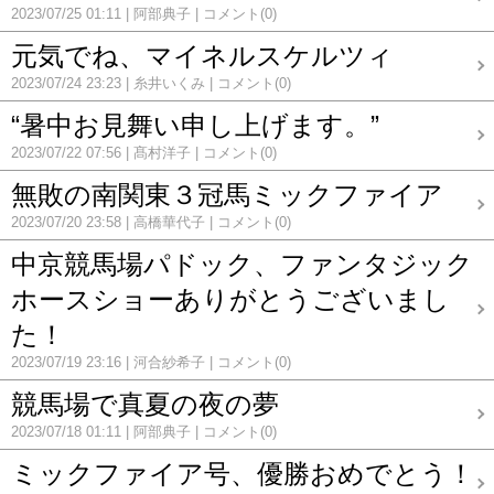
2023/07/25 01:11
阿部典子
コメント(0)
元気でね、マイネルスケルツィ
2023/07/24 23:23
糸井いくみ
コメント(0)
“暑中お見舞い申し上げます。”
2023/07/22 07:56
髙村洋子
コメント(0)
無敗の南関東３冠馬ミックファイア
2023/07/20 23:58
高橋華代子
コメント(0)
中京競馬場パドック、ファンタジック
ホースショーありがとうございまし
た！
2023/07/19 23:16
河合紗希子
コメント(0)
競馬場で真夏の夜の夢
2023/07/18 01:11
阿部典子
コメント(0)
ミックファイア号、優勝おめでとう！