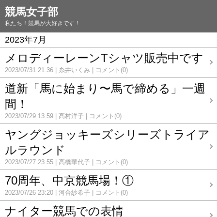
競馬女子部
私たち！競馬が大好きです！
2023年7月
メロディーレーンTシャツ販売中です
2023/07/31 21:36
糸井いくみ
コメント(0)
道新「馬に始まり〜馬で締める」一週
間！
2023/07/29 13:59
髙村洋子
コメント(0)
ヤングジョッキーズシリーズトライア
ルラウンド
2023/07/27 23:55
高橋華代子
コメント(0)
70周年、中京競馬場！①
2023/07/26 23:20
河合紗希子
コメント(0)
ナイター競馬での表情