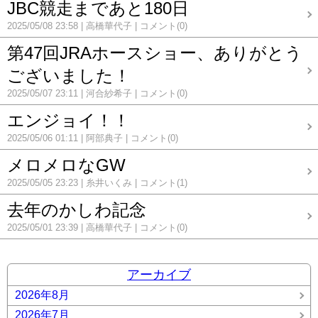
JBC競走まであと180日
2025/05/08 23:58
高橋華代子
コメント(0)
第47回JRAホースショー、ありがとう
ございました！
2025/05/07 23:11
河合紗希子
コメント(0)
エンジョイ！！
2025/05/06 01:11
阿部典子
コメント(0)
メロメロなGW
2025/05/05 23:23
糸井いくみ
コメント(1)
去年のかしわ記念
2025/05/01 23:39
高橋華代子
コメント(0)
アーカイブ
2026年8月
2026年7月