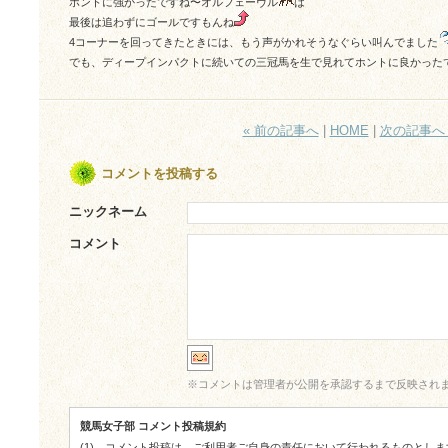
ホントに強かったですね〜オルフェーヴル
は
最後は追わずにゴールですもんね
4コーナーを回ってきたときには、もう声がかれそうなぐらい叫んでました
でも、ディープインパクトに続いての三冠馬を生で見れてホントに良かった
« 前の記事へ
|
HOME
|
次の記事へ 
コメントを投稿する
ニックネーム
コメント
※
コメントは管理者が公開を承認するまで反映され
競馬女子部 コメント投稿規約
(1)
コメント投稿は、ご利用者ご自身の責任において行われるものとしま