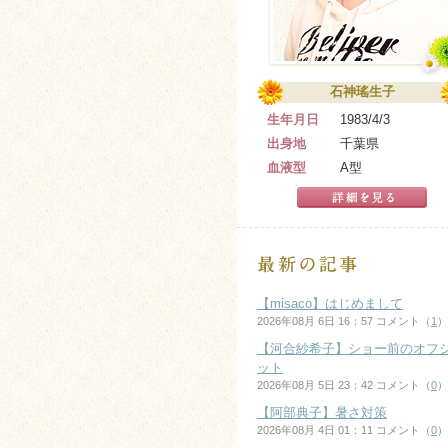
石神瑤生子
生年月日
1983/4/3
出身地
千葉県
血液型
A型
【misaco】はじめまして
2026年08月 6日 16：57 コメント（
1
）
【河合紗希子】ショー前のオフ
ット
2026年08月 5日 23：42 コメント（
0
）
【阿部典子】暑さ対策
2026年08月 4日 01：11 コメント（
0
）