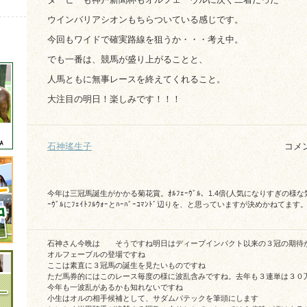
ウインバリアシオンもちらついている感じです。
今回もワイドで確実路線を狙うか・・・考え中。
でも一番は、競馬が盛り上がることと、
人馬ともに無事レースを終えてくれること。
大注目の明日！楽しみです！！！
石神瑤生子
コメ
今年は三冠馬誕生がかかる菊花賞。ｵﾙﾌｪｰｳﾞﾙ、1.4倍(人気になりすぎの様
ｰｳﾞﾙにﾌｪｲﾄﾌﾙｳｫｰとﾊｰﾊﾞｰｺﾏﾝﾄﾞ辺りを、と思っていますが決めかねて
石神さん今晩は そうですね明日はディープインパクト以来の３冠の期待
オルフェーブルの登場ですね
ここは素直に３冠馬の誕生を見たいものですね
ただ馬券的にはこのレース毎度の様に波乱含みですね。去年も３連単は３０
今年も一波乱があるかも知れないですね
小生はオルの相手候補として、サダムパテックを筆頭にします