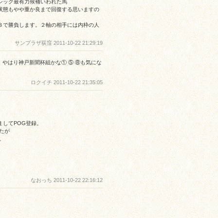
シック最有力候補いわれた馬
状態もやや重か良まで回復する思いますの
３で勝負します。２軸の相手には内枠の人
サンプラザ荻窪 2011-10-22 21:29:19
、やはり神戸新聞杯組かな① ⑤ ⑧も気にな
ロクイチ 2011-10-22 21:35:05
してPOG登録。
たが
。
なおっち 2011-10-22 22:16:12