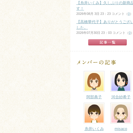
【糸井いくみ】久しぶりの新商
す！
2026年08月 3日 23：23 コメント（
0
）
【高橋華代子】ありがとうござ
した。
2026年07月30日 23：03 コメント（
0
阿部典子
河合紗希子
糸井いくみ
misaco