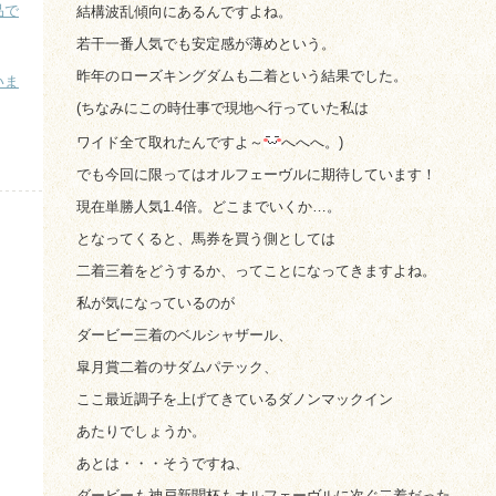
品で
結構波乱傾向にあるんですよね。
若干一番人気でも安定感が薄めという。
昨年のローズキングダムも二着という結果でした。
いま
(ちなみにこの時仕事で現地へ行っていた私は
）
ワイド全て取れたんですよ～
へへへ。)
でも今回に限ってはオルフェーヴルに期待しています！
現在単勝人気1.4倍。どこまでいくか…。
となってくると、馬券を買う側としては
二着三着をどうするか、ってことになってきますよね。
私が気になっているのが
ダービー三着のベルシャザール、
皐月賞二着のサダムパテック、
ここ最近調子を上げてきているダノンマックイン
あたりでしょうか。
あとは・・・そうですね、
ダービーも神戸新聞杯もオルフェーヴルに次ぐ二着だった