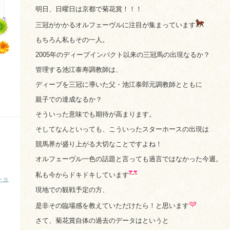
明日、日曜日は京都で菊花賞！！！
三冠がかかるオルフェーヴルに注目が集まっています
もちろん私もその一人。
2005年のディープインパクト以来の三冠馬の出現なるか？
管理する池江泰寿調教師は、
ディープを三冠に導いた父・池江泰郎元調教師とともに
親子での達成なるか？
そういった意味でも期待が高まります。
そしてなんといっても、こういったスターホースの出現は
競馬界が盛り上がる大切なことですよね！
オルフェーヴル一色の話題と言っても過言ではなかった今週。
私も今からドキドキしています
ショ
現地での観戦予定の方、
是非その臨場感を教えていただけたら！と思います
さて、菊花賞自体の過去のデータはというと