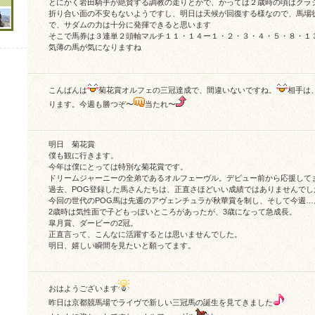
とにかく岩田騎手が絶賛する調教の走りとかで、かっては２歳時の頃はクラ
折り合い面の不安もないようですし、明日は天候が回復する様なので、馬場
で、サダムの力は十分に発揮できると思います
そこで馬券は３連単２頭軸マルチ１１・１４ー１・２・３・４・５・８・１
気薄の馬が気になりますね
こんばんは
菊花賞オルフェの三冠達成で、間違いないですね。
相手は
ります。今週も勝つぞ〜
当たれ〜
明日 菊花賞
僕も観に行きます。
今年は僕にとっては特別な菊花賞です。
ドリームジャーニーの全弟であるオルフェーヴル。デビュー前から応援してま
過去、POG登録した馬さんたちは、正直さほどいい成績ではありませんでし
今回の世代のPOG馬は先週のアヴェンチュラが秋華賞を制し、そして今週…
2歳時は気性面で子どもっぽいところがあったが、3歳になって急成長。
皐月賞、ダービーの2冠。
正直言って、こんなに活躍するとは思いませんでした。
明日、嬉しい瞬間を見たいと願ってます。
おはようございます
昨日は京都競馬場でライヴで新しい三冠馬の誕生を見てきました