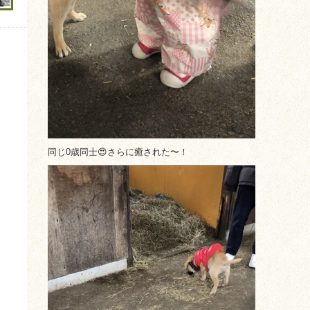
同じ0歳同士😍さらに癒された〜！