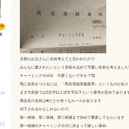
事
旦那のお父さんに名前考えてと言われたので
みんなに愛されたいという意味を込めて可愛い名前を考えました
チャーミングポポ🌼 可愛くないですか？🥰
馬に名前をつけるには、『馬名登録実施基準』というものがあり
ショ
まず大前提では2文字以上10文字以下という基準が定めてありま
商品名の名前は❌だとか色々なルールがあります
却下されるかもしれないので、
第一候補、第二候補、第三候補まで決めて審査してもらいます
品で
第一候補のチャーミングポポに決まって嬉しい😆👍