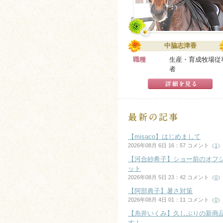
中脇志津香
職種
生産・育成牧場従
者
【misaco】はじめまして
2026年08月 6日 16：57 コメント（
1
）
【河合紗希子】ショー前のオフ
ット
2026年08月 5日 23：42 コメント（
0
）
【阿部典子】暑さ対策
2026年08月 4日 01：11 コメント（
0
）
【糸井いくみ】久しぶりの新商
す！