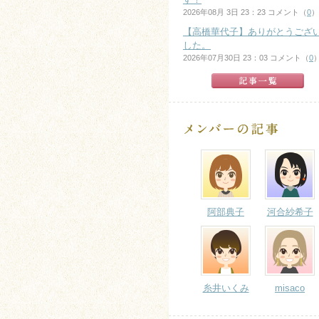
2026年08月 3日 23：23 コメント（
0
）
【高橋華代子】ありがとうござ
した。
2026年07月30日 23：03 コメント（
0
阿部典子
河合紗希子
糸井いくみ
misaco