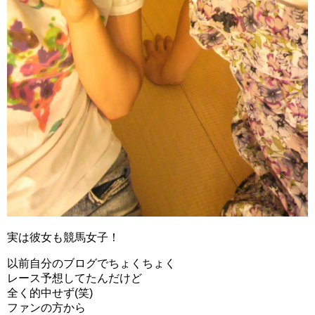
実は彼女も競馬女子！
以前自分のブログでちょくちょく
レース予想してたんだけど
全く的中せず(笑)
ファンの方から