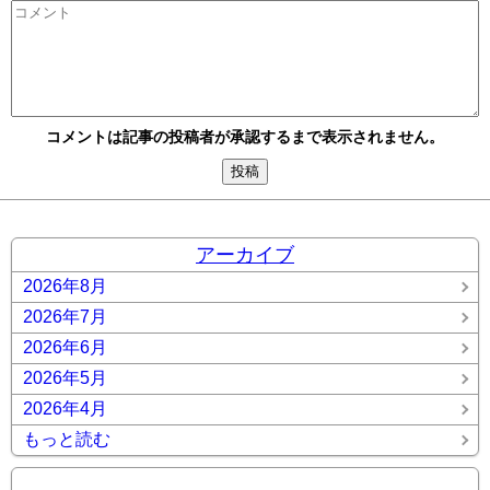
コメントは記事の投稿者が承認するまで表示されません。
アーカイブ
2026年8月
2026年7月
2026年6月
2026年5月
2026年4月
もっと読む