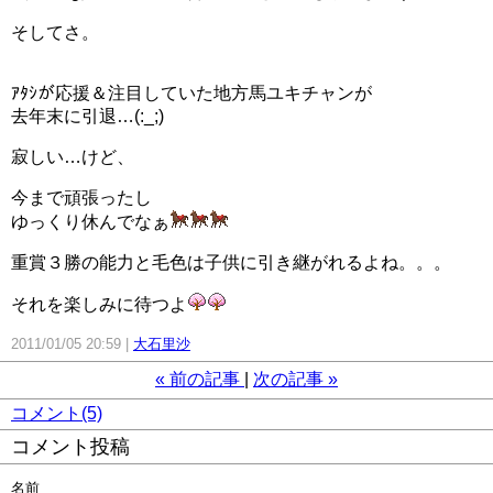
そしてさ。
ｱﾀｼが応援＆注目していた地方馬ユキチャンが
去年末に引退…(:_;)
寂しい…けど、
今まで頑張ったし
ゆっくり休んでなぁ
重賞３勝の能力と毛色は子供に引き継がれるよね。。。
それを楽しみに待つよ
2011/01/05 20:59
大石里沙
«
前の記事
次の記事
»
コメント(5)
コメント投稿
名前