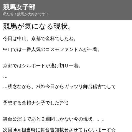
競馬女子部
私たち！競馬が大好きです！
競馬が気になる現状。
今日は中山、京都で金杯でしたね。
中山では一番人気のコスモファントムが一着。
京都ではシルポートが逃げ切り一着。
…
…残念ながら、ｱﾀｸｼ今日からガッツリ舞台稽古でして
予想する余裕ナシ子でした(^^;)
舞台公演まであと２週間しかない今の現状。。。
次回blog担当時に舞台告知載せさせてもらいまーす☆