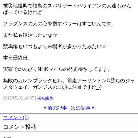
被災地復興で福島のスパリゾートハワイアンの人達もがん
ばっているけれど
フラダンスの人の心を癒すパワーはすごいんです。
また私も復活したいな☆
競馬場もいつもより来場者が多かったみたい☆
本日最終日。
実家でのんびりNHKマイルの発走待ちしてます。
無敗のカレンブラックヒル、前走アーリントンC勝ちのジャ
スタウェイ、ガンジスの三頭に注目です(^_-)
2012/05/06 14:37
東奈緒美
«
前の記事
次の記事
»
コメント(1)
コメント投稿