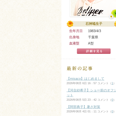
石神瑤生子
生年月日
1983/4/3
出身地
千葉県
血液型
A型
【misaco】はじめまして
2026年08月 6日 16：57 コメント（
1
）
【河合紗希子】ショー前のオフ
ット
2026年08月 5日 23：42 コメント（
0
）
【阿部典子】暑さ対策
2026年08月 4日 01：11 コメント（
0
）