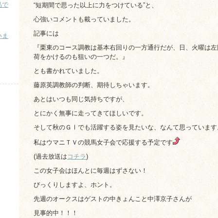
品で
“短期間で思った以上に力をつけている”と、
心強いコメントも載っていました。
記事には
いま
『栗東のコース調教は基本右回りの一方通行だが、日、火曜は左
）
荷をかけるのも狙いの一つだ。』
とも書かれていました。
藤原英調教師の判断、期待しちゃいます。
あとはいつも同じ気持ちですが、
とにかく無事に走ってきてほしいです。
そして秋のＧⅠでも活躍する姿を見たいな、なんて思っています
私はウマニＴＶの競馬女子会で応援する予定です
(過去放送は
コチラ
)
この女子会はほんとに毎週はずさない！
びっくりしますよ、ホント。
先週のオークスはゲストの中きょんこと中澤京子さんが
見事的中！！！