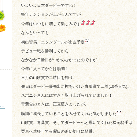
いよいよ日本ダービーですね！
毎年テンションが上がるんですが
今年はいつもに増して楽しみです
なんといっても
初出資馬、エタンダールが出走予定
デビュー戦を勝利してから
なかなか二勝目がつかめなかったのですが
今年に入ってからは順調！
三月の山吹賞で二勝目を飾り、
先日はダービー優先出走権をかけた青葉賞で二着(10番人気)。
スポニチさんには大きく取り上げられていました！
青葉賞のときは、正直驚きましたが、
ショ
順調に成長していることをみせてくれた気がしました
山吹賞、青葉賞、そしてダービーへと導いてくれた松岡騎手は
栗東へ遠征して火曜日の追い切りに騎乗。