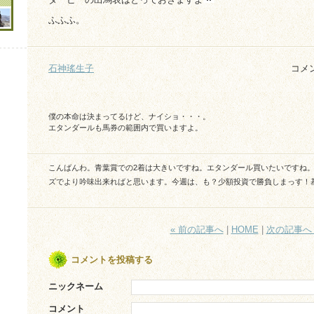
ふふふ。
石神瑤生子
コメ
僕の本命は決まってるけど、ナイショ・・・。
エタンダールも馬券の範囲内で買いますよ。
こんばんわ。青葉賞での2着は大きいですね。エタンダール買いたいですね
ズでより吟味出来ればと思います。今週は、も？少額投資で勝負しまっす！
« 前の記事へ
|
HOME
|
次の記事へ 
コメントを投稿する
ニックネーム
コメント