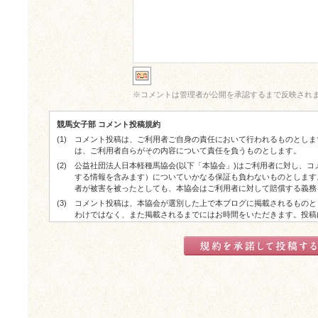
※
コメントは管理者が公開を承認するまで反映され
競馬女子部 コメント投稿規約
(1)
コメント投稿は、ご利用者ご自身の責任において行われるものとしま
は、ご利用者自らがその内容について責任を負うものとします。
(2)
公益社団法人日本軽種馬協会(以下「本協会」)はご利用者に対し、
する情報を含みます）についていかなる保証も負わないものとします
者が被害を被ったとしても、本協会はご利用者に対して賠償する義務
(3)
コメント投稿は、本協会が選別した上で本ブログに掲載されるものと
わけではなく、また掲載されるまでにはお時間をいただきます。投稿
した上で掲載される場合があります。
(4)
コメント投稿が実際に掲載された場合でも、ご利用者に対する本協会
了承ください。