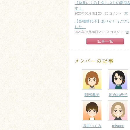
【糸井いくみ】久しぶりの新商
す！
2026年08月 3日 23：23 コメント（
0
）
【高橋華代子】ありがとうござ
した。
2026年07月30日 23：03 コメント（
0
阿部典子
河合紗希子
糸井いくみ
misaco