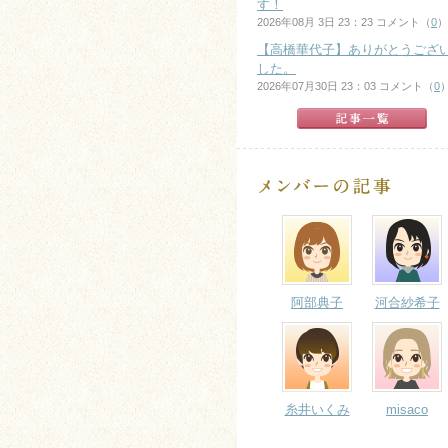
す！
2026年08月 3日 23：23 コメント（
0
）
【高橋華代子】ありがとうござ
した。
2026年07月30日 23：03 コメント（
0
阿部典子
河合紗希子
糸井いくみ
misaco