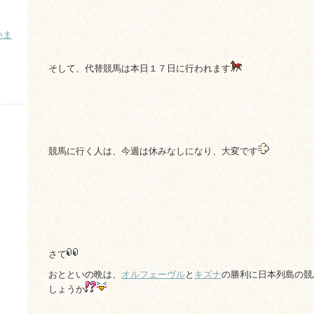
いま
）
そして、代替競馬は本日１７日に行われます
競馬に行く人は、今週は休みなしになり、大変です
さて
おとといの晩は、
オルフェーヴル
と
キズナ
の勝利に日本列島の競
しょうか