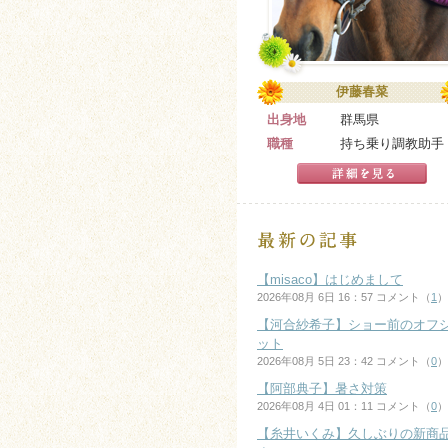
伊藤春菜
出身地
群馬県
職種
持ち乗り調教助手
【misaco】はじめまして
2026年08月 6日 16：57 コメント（
1
）
【河合紗希子】ショー前のオフ
ット
2026年08月 5日 23：42 コメント（
0
）
【阿部典子】暑さ対策
2026年08月 4日 01：11 コメント（
0
）
【糸井いくみ】久しぶりの新商