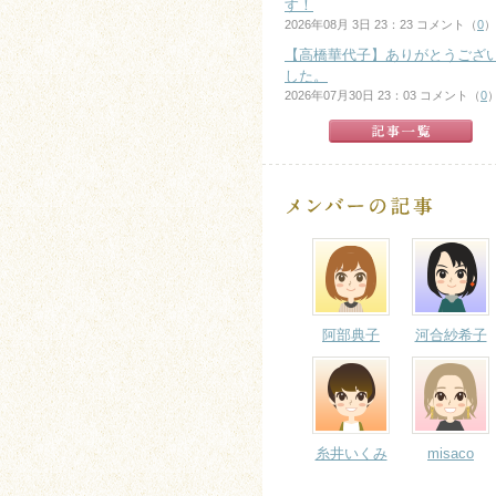
す！
2026年08月 3日 23：23 コメント（
0
）
【高橋華代子】ありがとうござ
した。
2026年07月30日 23：03 コメント（
0
阿部典子
河合紗希子
糸井いくみ
misaco