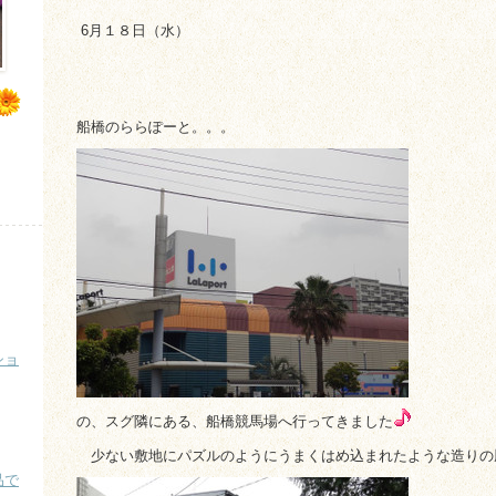
6月１８日（水）
船橋のららぽーと。。。
ショ
の、スグ隣にある、船橋競馬場へ行ってきました
少ない敷地にパズルのようにうまくはめ込まれたような造りの
品で