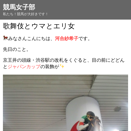
競馬女子部
私たち！競馬が大好きです！
歌舞伎とウマとエリ女
みなさんこんにちは、
河合紗希子
です。
先日のこと。
京王井の頭線・渋谷駅の改札をくぐると、目の前にどどん
と
ジャパンカップ
の装飾が