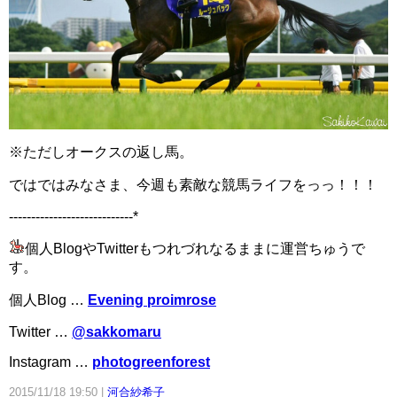
※ただしオークスの返し馬。
ではではみなさま、今週も素敵な競馬ライフをっっ！！！
----------------------------*
個人BlogやTwitterもつれづれなるままに運営ちゅうで
す。
個人Blog …
Evening proimrose
Twitter …
@sakkomaru
Instagram …
photogreenforest
2015/11/18 19:50
河合紗希子