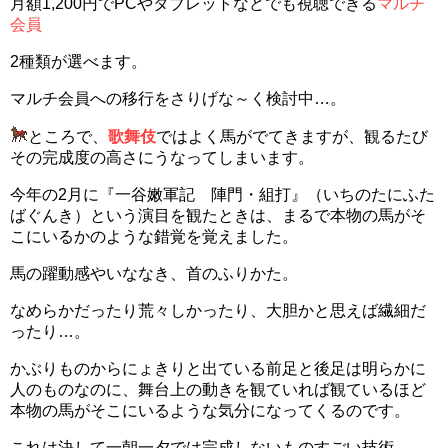
月額1,200円でPCやタブレットなどでも視聴できる
マルチ
会員
2種類が選べます。
マルチ会員への移行をさりげな～く検討中…。
ところで、
歌舞伎
ではよく馬がでてきますが、観るたび
その完成度の高さにうなってしまいます。
今年の2月に『一谷嫩軍記 陣門・組打』（いちのたにふた
ばぐんき）という演目を観たときは、まるで本物の馬がそ
こにいるかのような錯覚を覚えました。
馬の躍動感やいななき、首のふりかた。
なめらかだったり荒々しかったり、大胆かと思えば繊細だ
ったり…。
かぶりものからにょきりと出ている前足と後足は明らかに
人のものなのに、舞台上の動きを観ていれば観ているほど
本物の馬がそこにいるような気分になってくるのです。
これは決して一朝一夕では完成しないものすごい技術