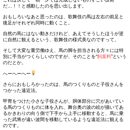
だ…！！と感動したのを思い出します。
おもしろいなあと思ったのは、歌舞伎の馬は左右の前足と
後足がそれぞれ同時に動くこと。
自然の馬にはない動きだけれど、あえてそうしたほうが逆
に自然に観えるという、歌舞伎の様式美なのですって。
そして大変な重労働ゆえ、馬の脚を担当される方々には特
別に手当がつくらしいのですが、そのことを“
飼葉料
”という
のだとか。
へーへーへー
さらにおもしろかったのは、馬のつくりものと子役さんを
つかった遠近法。
甲冑をつけた小さな子役さんが、胴体部分に穴があいてい
る馬のつくりものに体を入れ、舞台奥の波の絵が描いてあ
るかきわりの向う側で下手から上手に移動すると、馬に乗
った武将が遠い波間を移動しているような遠近法に観える
のです。