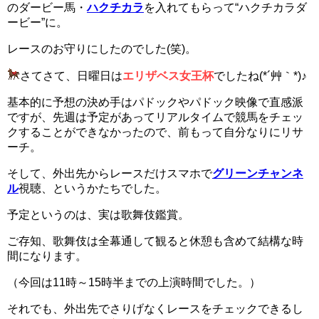
のダービー馬・
ハクチカラ
を入れてもらって“ハクチカラダ
ービー”に。
レースのお守りにしたのでした(笑)。
さてさて、日曜日は
エリザベス女王杯
でしたね(*´艸｀*)♪
基本的に予想の決め手はパドックやパドック映像で直感派
ですが、先週は予定があってリアルタイムで競馬をチェッ
クすることができなかったので、前もって自分なりにリサ
ーチ。
そして、外出先からレースだけスマホで
グリーンチャンネ
ル
視聴、というかたちでした。
予定というのは、実は歌舞伎鑑賞。
ご存知、歌舞伎は全幕通して観ると休憩も含めて結構な時
間になります。
（今回は11時～15時半までの上演時間でした。）
それでも、外出先でさりげなくレースをチェックできるし