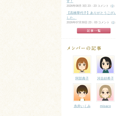
す！
2026年08月 3日 23：23 コメント（
0
）
【高橋華代子】ありがとうござ
した。
2026年07月30日 23：03 コメント（
0
阿部典子
河合紗希子
糸井いくみ
misaco