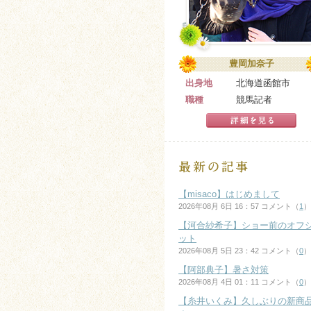
豊岡加奈子
出身地
北海道函館市
職種
競馬記者
【misaco】はじめまして
2026年08月 6日 16：57 コメント（
1
）
【河合紗希子】ショー前のオフ
ット
2026年08月 5日 23：42 コメント（
0
）
【阿部典子】暑さ対策
2026年08月 4日 01：11 コメント（
0
）
【糸井いくみ】久しぶりの新商