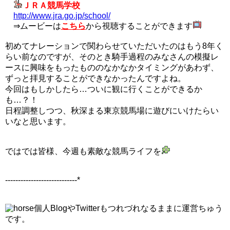
ＪＲＡ競馬学校
http://www.jra.go.jp/school/
⇒ムービーは
こちら
から視聴することができます
初めてナレーションで関わらせていただいたのはもう8年く
らい前なのですが、そのとき騎手過程のみなさんの模擬レ
ースに興味をもったもののなかなかタイミングがあわず、
ずっと拝見することができなかったんですよね。
今回はもしかしたら…ついに観に行くことができるか
も…？！
日程調整しつつ、秋深まる東京競馬場に遊びにいけたらい
いなと思います。
ではでは皆様、今週も素敵な競馬ライフを
----------------------------*
個人BlogやTwitterもつれづれなるままに運営ちゅう
です。