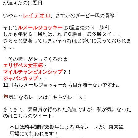
が追えたのは翌日。
レイデオロ
いやぁ～
、さすがのダービー馬の貫禄！
そして
ルメールジョッキー
は3週連続のＧⅠ勝利。
しかも年間ＧⅠ勝利はこれで６勝目、最多勝タイ！！
さらっと更新してしまいそうなほど勢いに乗っておられま
す…。
「その時」がやってくるのは
エリザベス女王杯
？！
マイルチャンピオンシップ
？！
ジャパンカップ
？！
11月もルメールジョッキーから目が離せないですね。
気になるレースはこちらのレース！
さてさて、天皇賞が行われた先週ですが、私が気になった
のはこちらのツイート。
本日は騎手課程35期生による模擬レースが、東京競
馬場にて行われます！