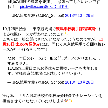
日頃の訓練の成果を発揮し、頑張ってもらいたいです
ね！！
pic.twitter.com/8ezaDmTKRI
— JRA競馬学校 (@JRA_School)
2018年10月26日
10月26日(金)に、東京競馬場で
競馬学校
騎手課程35期生
に
よる模擬レースが行われたとのこと
こちらは一般公開はされていなかったようなのですが、
11
月10日(土)のお昼休み
には、同じく東京競馬場で公開模擬レ
ースが行われるそうです！
なお、本日のレースは一般公開は行っておりません…
すみません。
11/10の土曜日にもお昼休みに模擬レースを実施しま
す。皆様東京競馬場にお越しくださいませ。
— JRA競馬学校 (@JRA_School)
2018年10月26日
実は私、ＪＲＡ競馬学校の学校紹介映像でナレーションを
担当させていただいていたりします