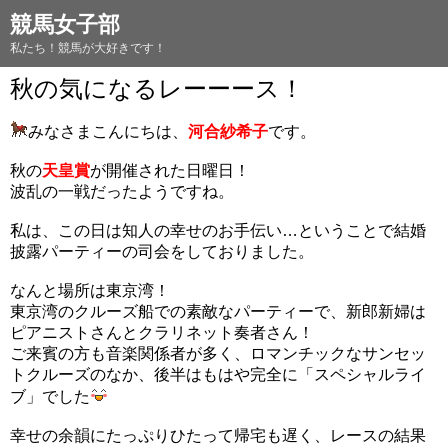
競馬女子部
私たち！競馬が大好きです！
秋の気になるレーーース！
みなさまこんにちは、
河合紗希子
です。
秋の
天皇賞
が開催された日曜日！
波乱の一戦だったようですね。
私は、この日は知人の幸せのお手伝い…ということで結婚
披露パーティーの司会をしておりました。
なんと場所は東京湾！
東京湾のクルーズ船での素敵なパーティーで、新郎新婦は
ピアニストさんとクラリネット奏者さん！
ご来賓の方も音楽関係者が多く、ロマンチックなサンセッ
トクルーズのなか、後半はもはや完全に「スペシャルライ
ブ」でした
幸せの余韻にたっぷりひたって帰宅も遅く、レースの結果