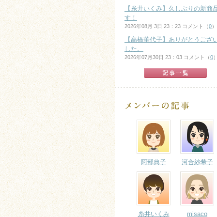
【糸井いくみ】久しぶりの新商
す！
2026年08月 3日 23：23 コメント（
0
）
【高橋華代子】ありがとうござ
した。
2026年07月30日 23：03 コメント（
0
阿部典子
河合紗希子
糸井いくみ
misaco