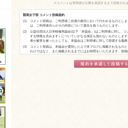
※
コメントは管理者が公開を承認するまで反映され
競馬女子部 コメント投稿規約
(1)
コメント投稿は、ご利用者ご自身の責任において行われるものとしま
は、ご利用者自らがその内容について責任を負うものとします。
(2)
公益社団法人日本軽種馬協会(以下「本協会」)はご利用者に対し、
する情報を含みます）についていかなる保証も負わないものとします
者が被害を被ったとしても、本協会はご利用者に対して賠償する義務
(3)
コメント投稿は、本協会が選別した上で本ブログに掲載されるものと
わけではなく、また掲載されるまでにはお時間をいただきます。投稿
した上で掲載される場合があります。
(4)
コメント投稿が実際に掲載された場合でも、ご利用者に対する本協会
了承ください。