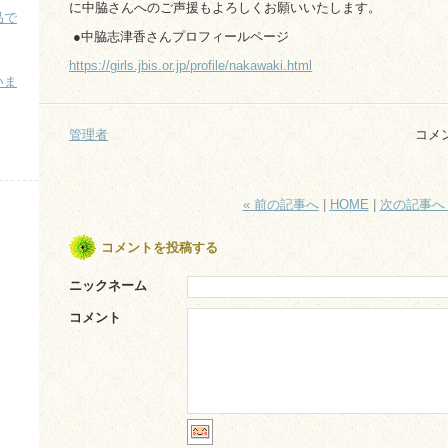
に中脇さんへのご声援もよろしくお願いいたします。
品で
●中脇志津香さんプロフィールページ
https://girls.jbis.or.jp/profile/nakawaki.html
いま
）
管理者
コメ
« 前の記事へ
|
HOME
|
次の記事へ 
コメントを投稿する
ニックネーム
コメント