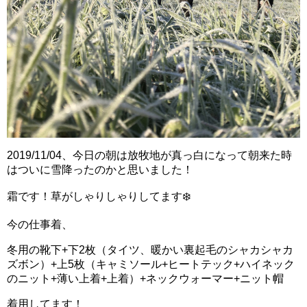
2019/11/04、今日の朝は放牧地が真っ白になって朝来た時
はついに雪降ったのかと思いました！
霜です！草がしゃりしゃりしてます❄️
今の仕事着、
冬用の靴下+下2枚（タイツ、暖かい裏起毛のシャカシャカ
ズボン）+上5枚（キャミソール+ヒートテック+ハイネック
のニット+薄い上着+上着）+ネックウォーマー+ニット帽
着用してます！