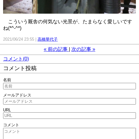
こういう厩舎の何気ない光景が、たまらなく愛しいです
ね(*^-^*)
2021/06/24 23:55
高橋華代子
«
前の記事
次の記事
»
コメント(0)
コメント投稿
名前
メールアドレス
URL
コメント