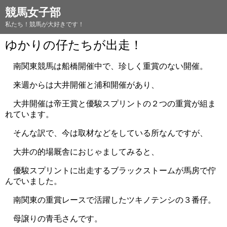
競馬女子部
私たち！競馬が大好きです！
ゆかりの仔たちが出走！
南関東競馬は船橋開催中で、珍しく重賞のない開催。
来週からは大井開催と浦和開催があり、
大井開催は帝王賞と優駿スプリントの２つの重賞が組ま
れています。
そんな訳で、今は取材などをしている所なんですが、
大井の的場厩舎におじゃましてみると、
優駿スプリントに出走するブラックストームが馬房で佇
んでいました。
南関東の重賞レースで活躍したツキノテンシの３番仔。
母譲りの青毛さんです。