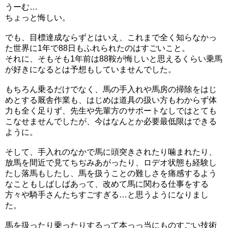
うーむ…
ちょっと悔しい。
でも、目標達成ならずとはいえ、これまで全く知らなかっ
た世界に1年で88日もふれられたのはすごいこと。
それに、そもそも1年前は88鞍が悔しいと思えるくらい乗馬
が好きになるとは予想もしていませんでした。
もちろん乗るだけでなく、馬の手入れや馬房の掃除をはじ
めとする厩舎作業も、はじめは道具の扱い方もわからず体
力も全く足りず、先生や先輩方のサポートなしではとても
こなせませんでしたが、今はなんとか必要最低限はできる
ように。
そして、手入れのなかで馬に頭突きされたり噛まれたり、
放馬を間近で見てちぢみあがったり、ロデオ状態も経験し
たし落馬もしたし、馬を扱うことの難しさを痛感するよう
なこともしばしばあって、改めて馬に関わる仕事をする
方々や騎手さんたちすごすぎる…と思うようになりまし
た。
馬を扱ったり乗ったりするって本っっ当にものすごい技術