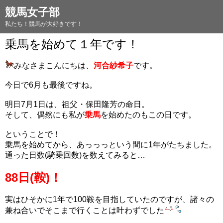
競馬女子部
私たち！競馬が大好きです！
乗馬を始めて１年です！
みなさまこんにちは、
河合紗希子
です。
今日で6月も最後ですね。
明日7月1日は、祖父・保田隆芳の命日。
そして、偶然にも私が
乗馬
を始めたのもこの日です。
ということで！
乗馬を始めてから、あっっっという間に1年がたちました。
通った日数(騎乗回数)を数えてみると…
88日(鞍)！
実はひそかに1年で100鞍を目指していたのですが、諸々の
兼ね合いでそこまで行くことは叶わずでした