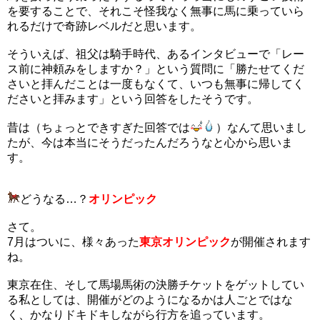
を要することで、それこそ怪我なく無事に馬に乗っていら
れるだけで奇跡レベルだと思います。
そういえば、祖父は騎手時代、あるインタビューで「レー
ス前に神頼みをしますか？」という質問に「勝たせてくだ
さいと拝んだことは一度もなくて、いつも無事に帰してく
ださいと拝みます」という回答をしたそうです。
昔は（ちょっとできすぎた回答では
）なんて思いまし
たが、今は本当にそうだったんだろうなと心から思いま
す。
どうなる…？
オリンピック
さて。
7月はついに、様々あった
東京オリンピック
が開催されます
ね。
東京在住、そして馬場馬術の決勝チケットをゲットしてい
る私としては、開催がどのようになるかは人ごとではな
く、かなりドキドキしながら行方を追っています。