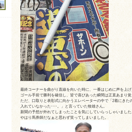
最終コーナーを曲がり直線を向いた時に、一番はじめに声を上げ
ゴール手前で勝利を確信し、皆で喜びあった瞬間は正直あまり覚
ただ、口取りと表彰式に向かうエレベーターの中で「2着にきた
入れていなかった･･･。」と言っていた牧雄さん。
新聞の予想が外れてしまったことを気にしていらっしゃいました
やはり馬券師だなぁと思わず笑ってしまいました。