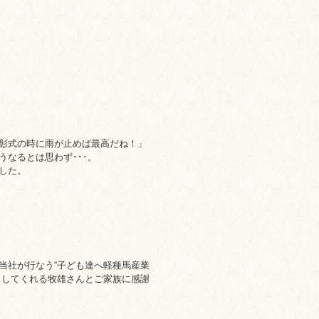
彰式の時に雨が止めば最高だね！」
なるとは思わず･･･。
した。
当社が行なう“子ども達へ軽種馬産業
力してくれる牧雄さんとご家族に感謝