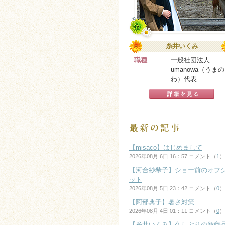
糸井いくみ
職種
一般社団法人
umanowa（うまの
わ）代表
【misaco】はじめまして
2026年08月 6日 16：57 コメント（
1
）
【河合紗希子】ショー前のオフ
ット
2026年08月 5日 23：42 コメント（
0
）
【阿部典子】暑さ対策
2026年08月 4日 01：11 コメント（
0
）
【糸井いくみ】久しぶりの新商