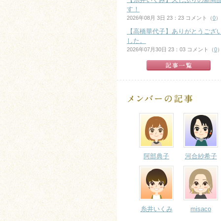
す！
2026年08月 3日 23：23 コメント（
0
）
【高橋華代子】ありがとうござ
した。
2026年07月30日 23：03 コメント（
0
阿部典子
河合紗希子
糸井いくみ
misaco