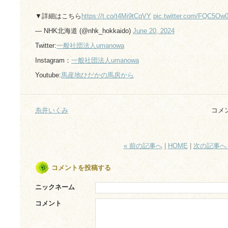
▼詳細はこちら
https://t.co/t4Mi9tCqVY
pic.twitter.com/FQC5O
— NHK北海道 (@nhk_hokkaido)
June 20, 2024
Twitter:
一般社団法人umanowa
Instagram：
一般社団法人umanowa
Youtube:
馬産地ひだかの馬房から
糸井いくみ
コメ
« 前の記事へ
|
HOME
|
次の記事へ 
コメントを投稿する
ニックネーム
コメント