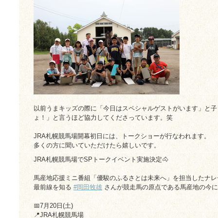
以前うまキッズの際に「今日はスペシャルゲストがいます」と子
ょ！」と言うほど協力してくださっています。笑
JRA札幌競馬場開幕初日には、トークショーが行なわれます。
多くの方に聞いていただけたら嬉しいです。
JRA札幌競馬場でSPトークイベント実施決定🐴
馬産地応援ミニ番組「優駿のふるさとは未来へ」を担当したナ
最前線を知る
#岡田牧雄
さんが競走馬の原点である馬産地の今に
📅7月20日(土)
📍JRA札幌競馬場