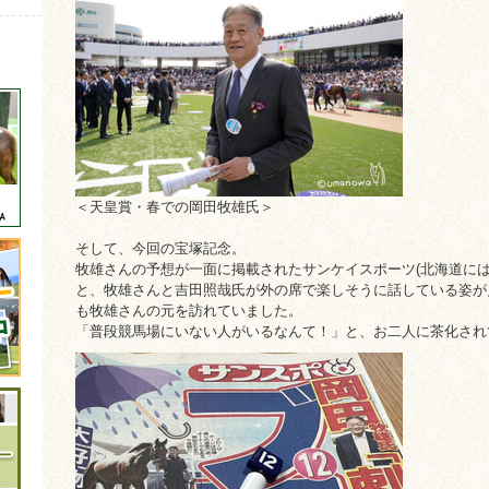
＜天皇賞・春での岡田牧雄氏＞
そして、今回の宝塚記念。
牧雄さんの予想が一面に掲載されたサンケイスポーツ(北海道には
と、牧雄さんと吉田照哉氏が外の席で楽しそうに話している姿が
も牧雄さんの元を訪れていました。
「普段競馬場にいない人がいるなんて！」と、お二人に茶化され