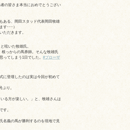
係者の皆さま本当におめでとうござい
もある、岡田スタッド代表岡田牧雄
す･･･）
いただきます。
」と呟いた牧雄氏。
、根っからの馬券師。そんな牧雄氏
思ってしまう1日でした。
#ブローザ
式に登壇したのは実は今回が初めて
号ぶり。
ている方が楽しい。」と、牧雄さんは
です。
氏名義の馬が勝利するのを現地で見