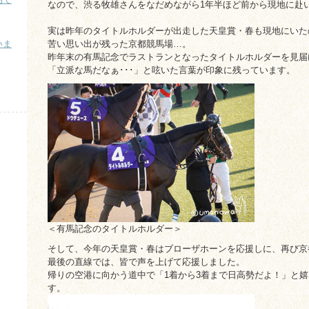
なので、渋る牧雄さんをなだめながら1年半ほど前から現地に赴
実は昨年のタイトルホルダーが出走した天皇賞・春も現地にいた
いま
苦い思い出が残った京都競馬場…。
昨年末の有馬記念でラストランとなったタイトルホルダーを見届
）
「立派な馬だなぁ･･･」と呟いた言葉が印象に残っています。
＜有馬記念のタイトルホルダー＞
そして、今年の天皇賞・春はブローザホーンを応援しに、再び京
最後の直線では、皆で声を上げて応援しました。
帰りの空港に向かう道中で「1着から3着まで日高勢だよ！」と
す。