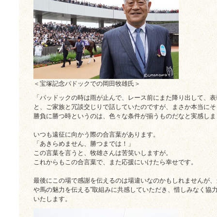
＜宝塚記念パドックでの岡田牧雄氏＞
「パッドックの時は雨が止んで、レース前にまた降り出して、表
と、ご家族と冗談交じりで話していたのですが、まさか本当にそう
勝負に勝つ時というのは、色々な条件が揃うものだなと実感しま
いつも遠征に向かう際の合言葉があります。
「あきらめません、勝つまでは！」
この言葉を言うと、牧雄さんは苦笑いしますが。
これからもこの合言葉で、また応援にいけたら幸せです。
最後にこの場で感謝を伝えるのは場違いなのかもしれませんが、
や馬の魅力を伝える”取組みに共感していただき、惜しみなく協
いたします。