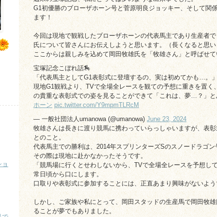
G1初優勝のブローザホーン号と菅原明良ジョッキー、そして関
ます！
今回は現地で観戦したブローザホーンの代表馬主であり生産者で
氏について皆さんにお伝えしようと思います。（長くなると思いま
ここからは親しみを込めて岡田牧雄氏を「牧雄さん」と呼ばせて
宝塚記念こぼれ話🏇
「代表馬主としてG1表彰式に登壇するの、実は初めてかも…。
現地G1観戦より、TVで全場全レースを観ての予想に重きを置く
の貴重な表彰式での姿を見ることができて「これは、夢…？」と
ホーン
pic.twitter.com/Y9mpmTLRcM
— 一般社団法人umanowa (@umanowa)
June 23, 2024
牧雄さんは長きに渡り競馬に携わっていらっしゃいますが、表彰
とのこと。
代表馬主での勝利は、2014年スプリンターズSのスノードラゴン
その際は現地に赴かなかったそうです。
ショ
「競馬場に行くとせわしないから、TVで全場全レースを予想し
常日頃から口にします。
口取りや表彰式に参加することには、正直あまり興味がないよう
しかし、ご家族や私にとって、岡田スタッドの生産馬で岡田牧雄
ることが夢でもありました。
品で