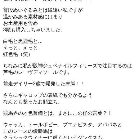
普段ぬいぐるみとは縁遠い私ですが
温かみある素材感にはまり
お土産用も含め
3頭も購入しちゃいました。
白毛と黒鹿毛と…
えっと、えっと
虹色毛（笑）
ちなみに私が阪神ジュベナイルフィリーズで注目するのは
芦毛のレーヴディソールです。
前走デイリー2歳で爆発した末脚！！
さらにギャロップの表紙でも分かるよう
なんとも整ったお顔立ち。
競馬界の才色兼備とは、まさにこの仔の言葉？！
ウォッカ、トールポピー、ブエナビスタ、アパパネと
このレースの優勝馬は
クラシックウィナーに輝くというジンクスも。