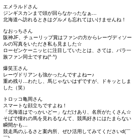
エメラルドさん
ジンギスカンまで頭が回らなかったなぁ…
北海道へ訪れるときはグルメも忘れてはいけませんね！
なおっちさん
阪神JF、チューリップ賞はファンの方からレーヴディソー
ルの写真をいただき私も見ました☆
ローゼンケーニッヒに注目していたとは、さては、バラ一
族ファン同士ですね(^ ^)
爆笑王さん
レーヴドリアンも強かったんですよねー♪
重め残り…わたし、馬じゃないはずですが、ドキッとしま
した（笑）
トロッコ亀岡さん
スマートな顔立ちですよね！
「北海道はでっかいどー」なだけあり、名所がたくさん☆
そばで憧れの馬を見れるなんて、競馬好きにはたまらない
瞬間かも…
競走馬のふるさと案内所、ぜひ活用してみてくださいd(￣
￣)