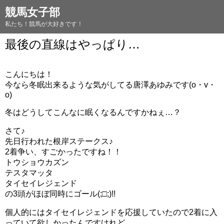
競馬女子部
私たち！競馬が大好きです！
最後の直線はやっぱり…
こんにちは！
今なら冬眠出来るような気がしてる唐澤あゆみです(o・v・
o)
冬はどうしてこんなに眠くなるんですかねぇ…？
さて♪
先日行われた根岸ステークス♪
2着争い、すごかったですね！！
トウショウカズン
テスタマッタ
タイセイレジェンド
の3頭がほぼ同時にゴール(;□;)!!
個人的にはタイセイレジェンドを応援していたので2着に入
っていて欲しかったんですけれど……