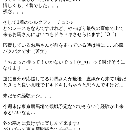
惜しくも、4着でした。。。
残念。。。
そして1着のシルクフォーチュン♪
どのレースもなんですけれど、やっぱり最後の直線で出て
来るお馬さんにはいつもドキドキさせられます(゜O゜)
応援しているお馬さんが前を走っている時は特に……心臓
バクバクです（苦笑）
「ちょっと待って！いかないでっ！(>_<)」って叫びそうに
なります。。。
逆に自分が応援してるお馬さんが最後、直線から来て1着だ
ときっと良い意味でドキドキしちゃうと思うんですけど…
未だその経験ナシ。。。
今週末は東京競馬場で観戦予定なのでそういう経験が出来
るといいなぁ…
冬の寒さに負けずに楽しんで来ます♪
がんばって東京新聞杯当てるぞー！！