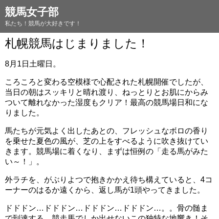
競馬女子部
私たち！競馬が大好きです！
札幌競馬はじまりました！
8月1日土曜日。
ころころと変わる空模様で心配された札幌開催でしたが、
当日の朝はスッキリと晴れ渡り、ねっとりとお肌にからみ
ついて離れなかった湿度もクリア！最高の競馬場日和にな
りました。
馬たちが元気よく出したあとの、フレッシュなボロの香り
を乗せた夏色の風が、芝の上をすべるように吹き抜けてい
きます。競馬場に着くなり、まずは恒例の「走る馬がみた
い～！」。
外ラチを、がぶりよつで抱きかかえ待ち構えていると、4コ
ーナーのはるか遠くから、返し馬が1頭やってきました。
ドドドン…ドドドン…ドドドン…ドドドン…。。骨の髄ま
で到達する、競走馬でしか出せないこの独特な地響き！そ