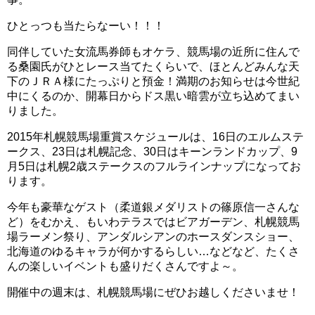
ひとっつも当たらなーい！！！
同伴していた女流馬券師もオケラ、競馬場の近所に住んで
る桑園氏がひとレース当てたくらいで、ほとんどみんな天
下のＪＲＡ様にたっぷりと預金！満期のお知らせは今世紀
中にくるのか、開幕日からドス黒い暗雲が立ち込めてまい
りました。
2015年札幌競馬場重賞スケジュールは、16日のエルムステ
ークス、23日は札幌記念、30日はキーンランドカップ、9
月5日は札幌2歳ステークスのフルラインナップになってお
ります。
今年も豪華なゲスト（柔道銀メダリストの篠原信一さんな
ど）をむかえ、もいわテラスではビアガーデン、札幌競馬
場ラーメン祭り、アンダルシアンのホースダンスショー、
北海道のゆるキャラが何かするらしい…などなど、たくさ
んの楽しいイベントも盛りだくさんですよ～。
開催中の週末は、札幌競馬場にぜひお越しくださいませ！