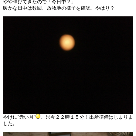
やや伸びてきたので「今日中？」
暖かな日中は数回、放牧地の様子を確認。やはり？
やけに”赤い月”
。只今２２時１５分！出産準備はじまりま
した。