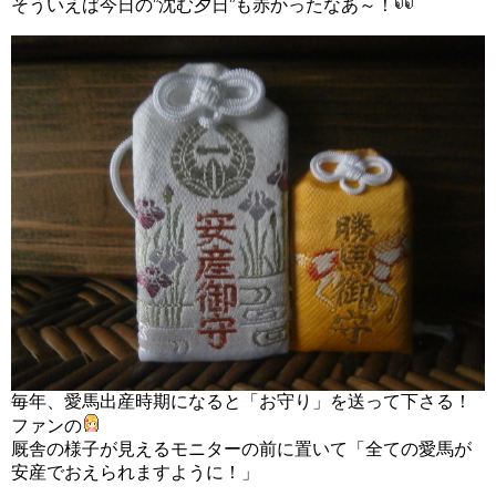
そういえば今日の”沈む夕日”も赤かったなあ～！
毎年、愛馬出産時期になると「お守り」を送って下さる！
ファンの
厩舎の様子が見えるモニターの前に置いて「全ての愛馬が
安産でおえられますように！」