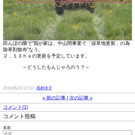
田んぼの隣で”我が家は、中山間事業で「採草地更新」の為
除草剤散布”なう。
２．１３ｈａの更新を予定しています。
～どうしたもんじゃろのう？～
2016/05/20 22:51
髙村洋子
«
前の記事
次の記事
»
コメント(1)
コメント投稿
名前