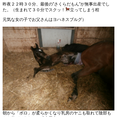
昨夜２２時３０分、最後の”さくらだもん”が無事出産でし
た。（生まれて３０分でスクッ！
立ってしまう程
元気な女の子でお父さんはヨハネスブルグ）
朝から「ボロ」が柔らかくなり乳房のヤニも取れて陰部も