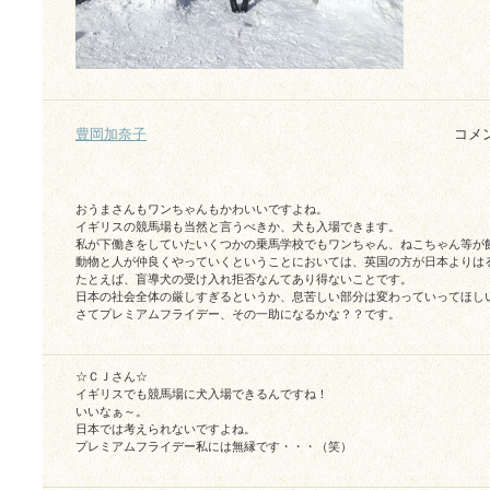
豊岡加奈子
コメ
おうまさんもワンちゃんもかわいいですよね。
イギリスの競馬場も当然と言うべきか、犬も入場できます。
私が下働きをしていたいくつかの乗馬学校でもワンちゃん、ねこちゃん等が
動物と人が仲良くやっていくということにおいては、英国の方が日本よりは
たとえば、盲導犬の受け入れ拒否なんてあり得ないことです。
日本の社会全体の厳しすぎるというか、息苦しい部分は変わっていってほし
さてプレミアムフライデー、その一助になるかな？？です。
☆ＣＪさん☆
イギリスでも競馬場に犬入場できるんですね！
いいなぁ～。
日本では考えられないですよね。
プレミアムフライデー私には無縁です・・・（笑）