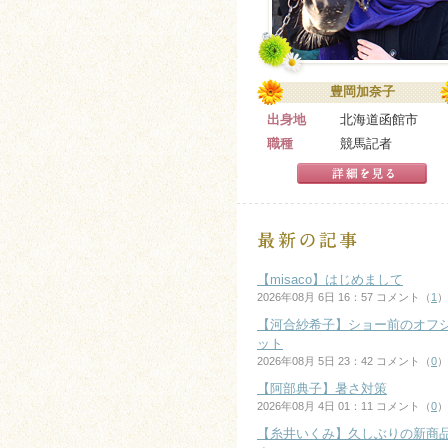
豊岡加奈子
出身地
北海道函館市
職種
競馬記者
【misaco】はじめまして
2026年08月 6日 16：57 コメント（
1
）
【河合紗希子】ショー前のオフ
ット
2026年08月 5日 23：42 コメント（
0
）
【阿部典子】暑さ対策
2026年08月 4日 01：11 コメント（
0
）
【糸井いくみ】久しぶりの新商