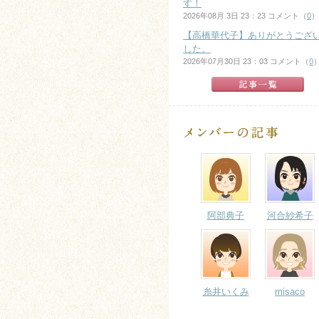
す！
2026年08月 3日 23：23 コメント（
0
）
【高橋華代子】ありがとうござ
した。
2026年07月30日 23：03 コメント（
0
阿部典子
河合紗希子
糸井いくみ
misaco