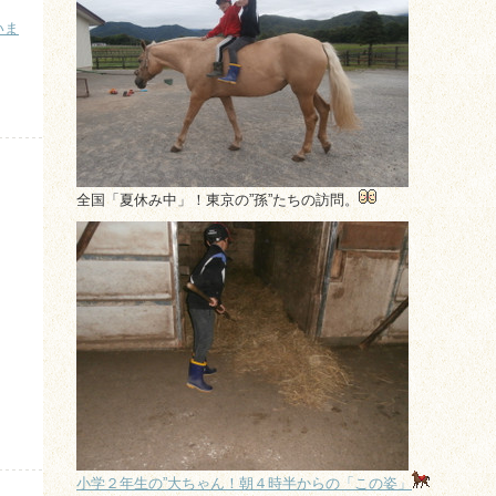
いま
）
全国「夏休み中」！東京の”孫”たちの訪問。
小学２年生の”大ちゃん！朝４時半からの「この姿」