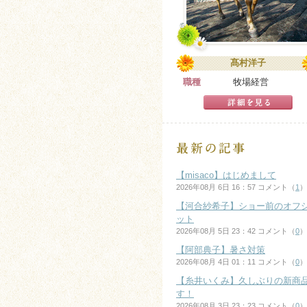
髙村洋子
職種
牧場経営
【misaco】はじめまして
2026年08月 6日 16：57 コメント（
1
）
【河合紗希子】ショー前のオフ
ット
2026年08月 5日 23：42 コメント（
0
）
【阿部典子】暑さ対策
2026年08月 4日 01：11 コメント（
0
）
【糸井いくみ】久しぶりの新商
す！
2026年08月 3日 23：23 コメント（
0
）