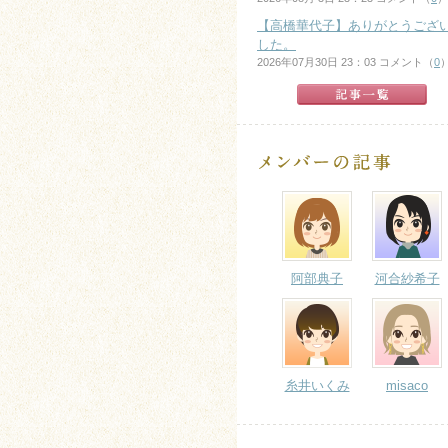
【高橋華代子】ありがとうござ
した。
2026年07月30日 23：03 コメント（
0
阿部典子
河合紗希子
糸井いくみ
misaco