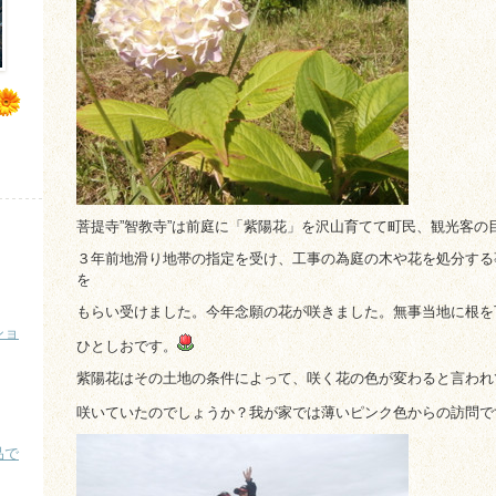
菩提寺”智教寺”は前庭に「紫陽花」を沢山育てて町民、観光客の
３年前地滑り地帯の指定を受け、工事の為庭の木や花を処分する
を
もらい受けました。今年念願の花が咲きました。無事当地に根を
ショ
ひとしおです。
紫陽花はその土地の条件によって、咲く花の色が変わると言われ
咲いていたのでしょうか？我が家では薄いピンク色からの訪問で
品で