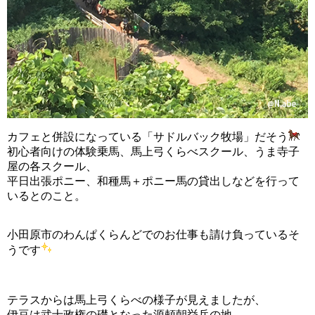
カフェと併設になっている「サドルバック牧場」だそう
初心者向けの体験乗馬、馬上弓くらべスクール、うま寺子
屋の各スクール、
平日出張ポニー、和種馬＋ポニー馬の貸出しなどを行って
いるとのこと。
小田原市のわんぱくらんどでのお仕事も請け負っているそ
うです
テラスからは馬上弓くらべの様子が見えましたが、
伊豆は武士政権の礎となった源頼朝挙兵の地。