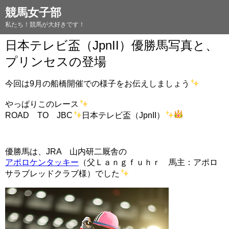
競馬女子部
私たち！競馬が大好きです！
日本テレビ盃（JpnII）優勝馬写真と、
プリンセスの登場
今回は9月の船橋開催での様子をお伝えしましょう
やっぱりこのレース
ROAD TO JBC
日本テレビ盃（JpnII）
優勝馬は、JRA 山内研二厩舎の
アポロケンタッキー
（父Ｌａｎｇｆｕｈｒ 馬主：アポロ
サラブレッドクラブ様）でした