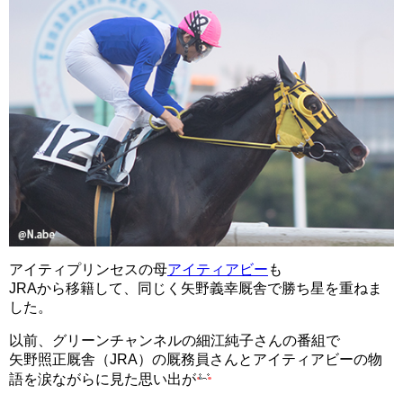
アイティプリンセスの母
アイティアビー
も
JRAから移籍して、同じく矢野義幸厩舎で勝ち星を重ねま
した。
以前、グリーンチャンネルの細江純子さんの番組で
矢野照正厩舎（JRA）の厩務員さんとアイティアビーの物
語を涙ながらに見た思い出が