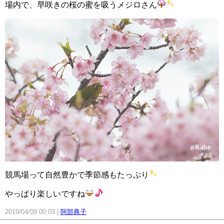
場内で、早咲きの桜の蜜を吸うメジロさん
競馬場って自然豊かで季節感もたっぷり
やっぱり楽しいですね
2019/04/09 00:03
阿部典子