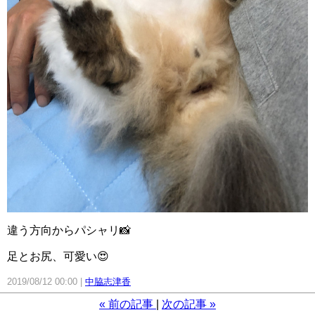
違う方向からパシャリ📸
足とお尻、可愛い😍
2019/08/12 00:00
中脇志津香
«
前の記事
次の記事
»