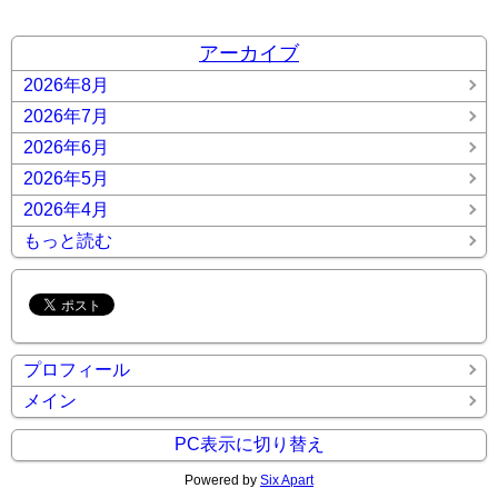
アーカイブ
2026年8月
2026年7月
2026年6月
2026年5月
2026年4月
もっと読む
プロフィール
メイン
PC表示に切り替え
Powered by
Six Apart