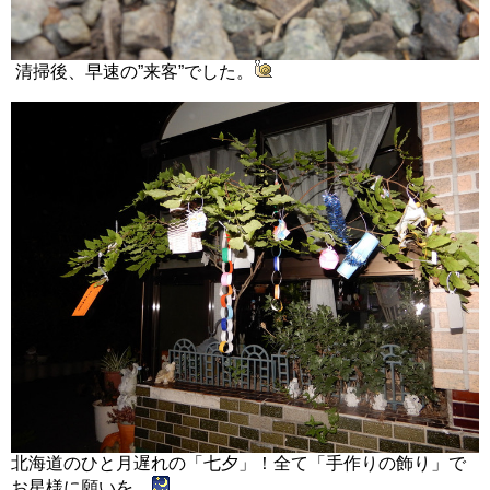
清掃後、早速の”来客”でした。
北海道のひと月遅れの「七夕」！全て「手作りの飾り」で
お星様に願いを。