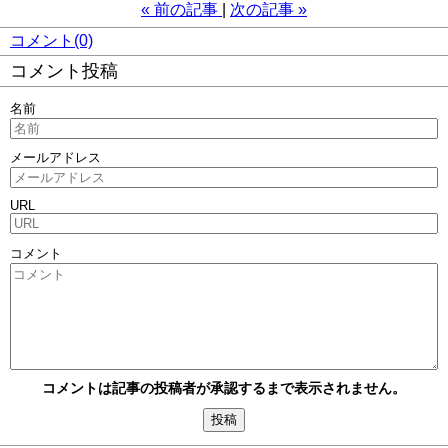
«
前の記事
次の記事
»
コメント(0)
コメント投稿
名前
メールアドレス
URL
コメント
コメントは記事の投稿者が承認するまで表示されません。