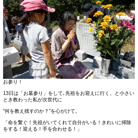
お参り！
13日は「お墓参り」をして､先祖をお迎えに行く。と小さい
とき教わった私が次世代に
”何を教え残すのか？”を心がけて。
「命を繋ぐ！先祖がいてくれて自分がいる！きれいに掃除
をする！迎える！手を合わせる！」