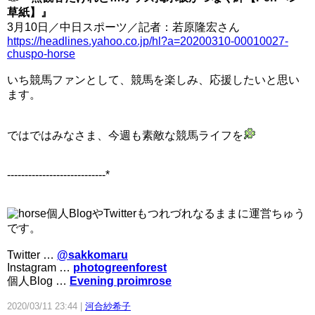
草紙】』
3月10日／中日スポーツ／記者：若原隆宏さん
https://headlines.yahoo.co.jp/hl?a=20200310-00010027-
chuspo-horse
いち競馬ファンとして、競馬を楽しみ、応援したいと思い
ます。
ではではみなさま、今週も素敵な競馬ライフを
----------------------------*
個人BlogやTwitterもつれづれなるままに運営ちゅう
です。
Twitter …
@sakkomaru
Instagram …
photogreenforest
個人Blog …
Evening proimrose
2020/03/11 23:44
河合紗希子