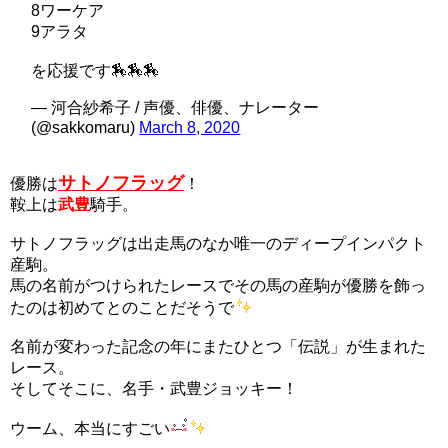
8ワーケア
9アラタ
を応援です🏇🏇🏇
— 河合紗希子 / 声優、俳優、ナレーター
(@sakkomaru)
March 8, 2020
サトノフラッグ
優勝は
！
鞍上は
武豊
騎手。
サトノフラッグは出走馬のなか唯一のディープインパクト
産駒。
馬の名前がつけられたレースでその馬の産駒が優勝を飾っ
たのは初めてとのことだそうで
名前が変わった記念の年にまたひとつ「伝説」が生まれた
レース。
そしてそこに、名手・武豊ジョッキー！
ウーム、本当にすごい