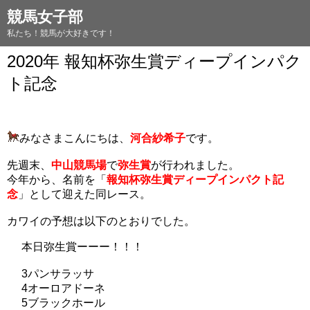
競馬女子部
私たち！競馬が大好きです！
2020年 報知杯弥生賞ディープインパク
ト記念
みなさまこんにちは、
河合紗希子
です。
先週末、
中山競馬場
で
弥生賞
が行われました。
今年から、名前を「
報知杯弥生賞ディープインパクト記
念
」として迎えた同レース。
カワイの予想は以下のとおりでした。
本日弥生賞ーーー！！！
3パンサラッサ
4オーロアドーネ
5ブラックホール