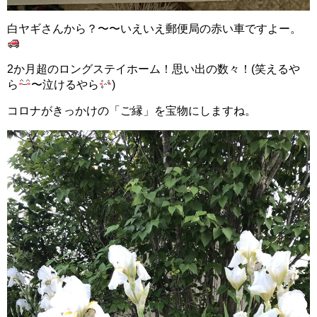
白ヤギさんから？〜〜いえいえ郵便局の赤い車ですよー。
2か月超のロングステイホーム！思い出の数々！(笑えるや
ら
〜泣けるやら
)
コロナがきっかけの「ご縁」を宝物にしますね。