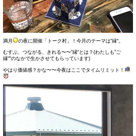
満月
の夜に開催「トーク村」！今月のテーマは”縁“。
むすぶ、つながる、きれる〜〜”縁“とは？(わたしも”ご
縁“”のなかで生かさせてもらっています)
やはり価値感？かな〜〜今夜はここでタイムリミット！