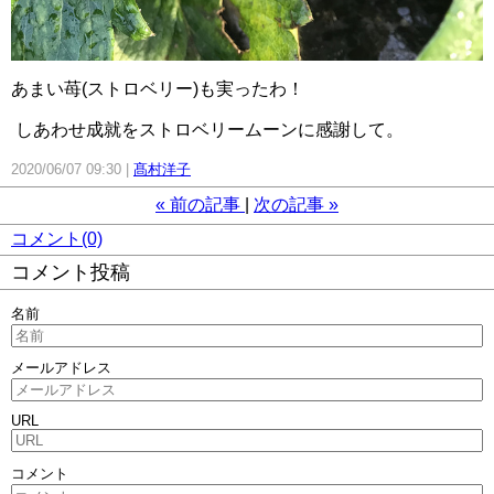
あまい苺(ストロベリー)も実ったわ！
しあわせ成就をストロベリームーンに感謝して。
2020/06/07 09:30
髙村洋子
«
前の記事
次の記事
»
コメント(0)
コメント投稿
名前
メールアドレス
URL
コメント