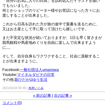
「自分のお気に入りの日高」を詰め込んだイラストを描い
てもらいました。
何とかショップのリピーター様やお世話になった方々にお
渡しすることが出来ました。
これから日高を訪れた方が旅の途中で葉書を送るために、
又はお土産として手に取って頂けたら嬉しいです。
まだ不安定な状況が続いておりますが、1日も早く皆さまが
競馬観戦や馬産地めぐりを自由に楽しんで出来ますよう
に...。
そして、自分自身もワクワクすること、社会に貢献するこ
とが出来ますように。
Facebook:
一般社団法人umanowa
Youtube:
マイネルダビテの日常
その他:
新ひだかUゆう生活
2021/01/04 06:30
糸井いくみ
«
前の記事
次の記事
»
コメント(0)