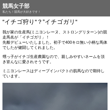
競馬女子部
私たち！競馬が大好きです！
“イチゴ狩り“？”イチゴガリ“
我が家の生産馬(ミニヨンレーヌ、ストロングリターン)の競
走馬名が「イチゴガリ」！
先般デビューいたしました。初子で400キロ無い小柄な馬体
でしたが健闘してくれました。
甥っ子がイチゴ生産農園なので、親しみやすいネームを頂
き皆んなに愛されそうです。
ミニヨンレースはディープインパクトの肌馬なので期待し
ています。