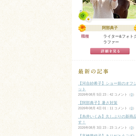
阿部典子
職種
ライター&フォト
ラファー
【河合紗希子】ショー前のオフ
ット
2026年08月 5日 23：42 コメント（
0
）
【阿部典子】暑さ対策
2026年08月 4日 01：11 コメント（
0
）
【糸井いくみ】久しぶりの新商
す！
2026年08月 3日 23：23 コメント（
0
）
【高橋華代子】ありがとうござ