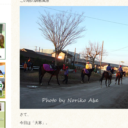
この朝の調教風景
さて、
今日は「大寒」。