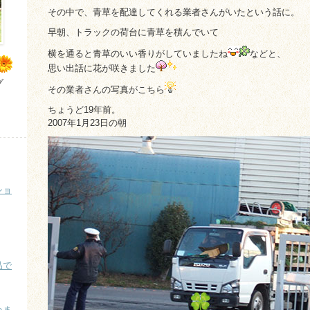
その中で、青草を配達してくれる業者さんがいたという話に。
早朝、トラックの荷台に青草を積んでいて
横を通ると青草のいい香りがしていましたね
などと、
思い出話に花が咲きました
グ
その業者さんの写真がこちら
ちょうど19年前。
2007年1月23日の朝
ショ
品で
いま