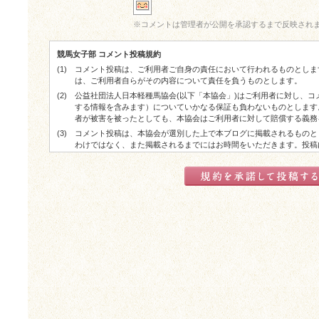
※
コメントは管理者が公開を承認するまで反映され
競馬女子部 コメント投稿規約
(1)
コメント投稿は、ご利用者ご自身の責任において行われるものとしま
は、ご利用者自らがその内容について責任を負うものとします。
(2)
公益社団法人日本軽種馬協会(以下「本協会」)はご利用者に対し、
する情報を含みます）についていかなる保証も負わないものとします
者が被害を被ったとしても、本協会はご利用者に対して賠償する義務
(3)
コメント投稿は、本協会が選別した上で本ブログに掲載されるものと
わけではなく、また掲載されるまでにはお時間をいただきます。投稿
した上で掲載される場合があります。
(4)
コメント投稿が実際に掲載された場合でも、ご利用者に対する本協会
了承ください。