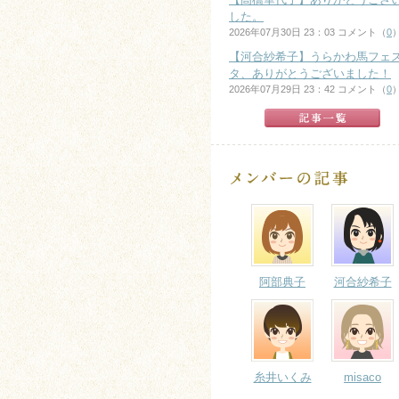
した。
2026年07月30日 23：03 コメント（
0
【河合紗希子】うらかわ馬フェ
タ、ありがとうございました！
2026年07月29日 23：42 コメント（
0
阿部典子
河合紗希子
糸井いくみ
misaco