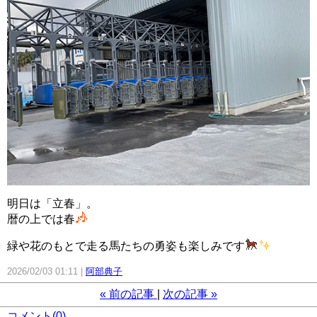
明日は「立春」。
暦の上では春
緑や花のもとで走る馬たちの勇姿も楽しみです
2026/02/03 01:11
阿部典子
«
前の記事
次の記事
»
コメント(0)