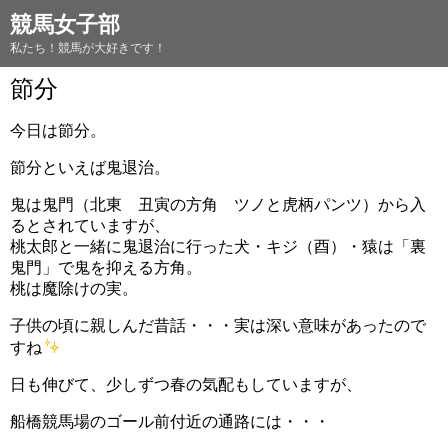
競馬女子部
私たち！競馬が大好きです！
節分
今日は節分。
節分といえば鬼退治。
鬼は鬼門（北東 丑寅の方角 ツノと虎柄パンツ）から入
るとされていますが、
桃太郎と一緒に鬼退治に行った犬・キジ（酉）・猿は「裏
鬼門」で鬼を抑える方角。
桃は魔除けの実。
子供の頃に親しんだ昔話・・・実は深い意味があったので
すね
日も伸びて、少しずつ春の気配もしていますが、
船橋競馬場のゴール前付近の通路には・・・