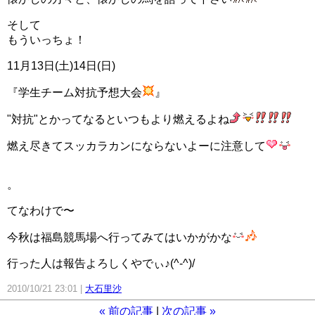
そして
もういっちょ！
11月13日(土)14日(日)
『学生チーム対抗予想大会
』
"対抗"とかってなるといつもより燃えるよね
燃え尽きてスッカラカンにならないよーに注意して
。
てなわけで〜
今秋は福島競馬場へ行ってみてはいかがかな
行った人は報告よろしくやでぃ♪(^-^)/
2010/10/21 23:01
大石里沙
«
前の記事
次の記事
»