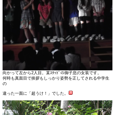
向かって左から2人目。某ｽﾀｯﾄﾞの御子息の女装です。
何時も真面目で挨拶もしっかり姿勢を正してされる中学生
の
違った一面に「超うけ！」でした。