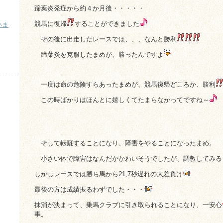
蹄葉炎発症から約４か月後・・・・・
競馬に復帰
することができました
いま
その後に出走したレースでは、、、なんと勝利
）
蹄葉炎を克服したまめが、勝ったんですよ
一度は命の危険すらあったまめが、競馬復帰どころか、勝利
この時ばかりはほんとに嬉しくてたまらなかってですね～
そして転厩することになり、障害をやることになったまめ。
小さい体で障害はなんだかかわいそうでしたが、調教してみる
しかしレースでは勝ち馬から21,7秒遅れの大差負け
最後の方は成績振るわずでした・・・
抹消が決まって、乗馬クラブに引き取られることになり、一安心
事。