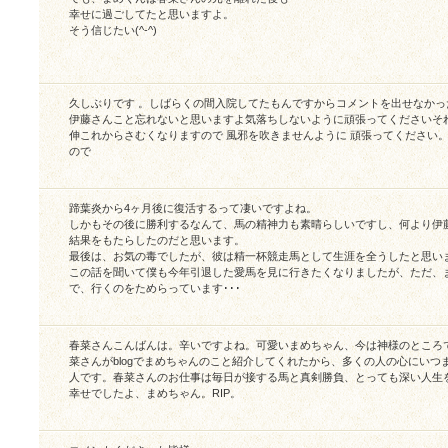
幸せに過ごしてたと思いますよ。
そう信じたい(^-^)
久しぶりです 。しばらくの間入院してたもんですからコメントを出せなか
伊藤さんこと忘れないと思いますよ気落ちしないように頑張ってくださいそ
伸これからさむくなりますので 風邪を吹きませんように 頑張ってください
ので
蹄葉炎から4ヶ月後に復活するって凄いですよね。
しかもその後に勝利するなんて、馬の精神力も素晴らしいですし、何より伊
結果をもたらしたのだと思います。
最後は、お気の毒でしたが、彼は精一杯競走馬として生涯を全うしたと思い
この話を聞いて僕も今年引退した愛馬を見に行きたくなりましたが、ただ、
で、行くのをためらっています･･･
春菜さんこんばんは。辛いですよね。可愛いまめちゃん、今は神様のところ
菜さんがblogでまめちゃんのこと紹介してくれたから、多くの人の心にい
人です。春菜さんのお仕事は毎日が接する馬と真剣勝負、とっても深い人生
幸せでしたよ、まめちゃん。RIP。