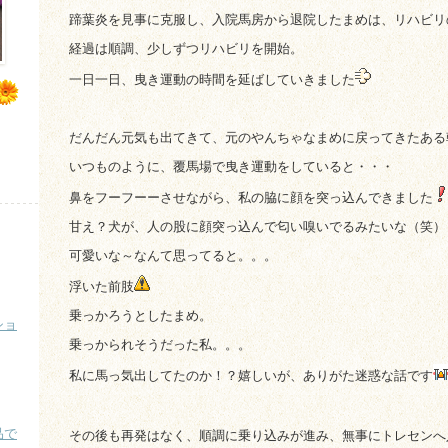
蹄葉炎を見事に克服し、入院馬房から退院したまめは、リハビリ
経過は順調、少しずつリハビリを開始。
一日一日、曳き運動の時間を延ばしていきました
だんだん元気も出てきて、元のやんちゃなまめに戻ってきたある
いつものように、覆馬場で曳き運動をしていると・・・
鼻をフーフーーさせながら、私の脇に顔を突っ込んできました
甘え？犬が、人の股に顔突っ込んで匂い嗅いでるみたいな（笑）
可愛いな～なんて思ってると。。。
浮いた前肢
乗っかろうとしたまめ。
ショ
乗っかられそうだった私。。。
私に馬っ気出してたのか！？嬉しいが、ありがた迷惑な話です
品で
その後も再発はなく、順調に乗り込みが進み、無事にトレセンへ