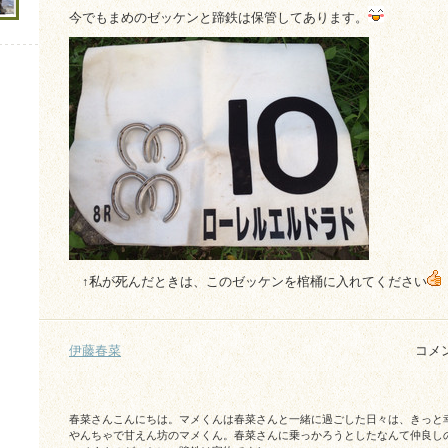
今でもまめのゼッケンと蹄鉄は保管してあります。
↑私が死んだときは、このゼッケンを棺桶に入れてください
伊藤春菜
コメ
春菜さんこんにちは。マメくんは春菜さんと一緒に過ごした日々は、きっと幸せだ
やんちゃで甘えん坊のマメくん。春菜さんに乗っかろうとしたなんて仲良しのお友