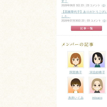
す！
2026年08月 3日 23：23 コメント（
0
）
【高橋華代子】ありがとうござ
した。
2026年07月30日 23：03 コメント（
0
阿部典子
河合紗希子
糸井いくみ
misaco