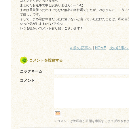
コメントくださった皆様へ
まとめたお返事で申し訳ありません(´ー｀A;)
まめは重賞勝ったわけでもない無名の条件馬でしたが、みなさんに、こうい
て嬉しいです。
そして、まめ君は幸せだったに違いないと言っていただけたことは、私の自
なった気がしますε٩(๑>▽<)۶з
いつも暖かいコメント有り難うございます！
« 前の記事へ
|
HOME
|
次の記事へ 
コメントを投稿する
ニックネーム
コメント
※
コメントは管理者が公開を承認するまで反映され