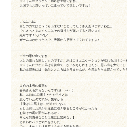
マメくんのゼッケン・蹄鉄は宝物ですね。
天国でも元気いっぱいに走っていて欲しいですね！
こんにちは。
自分の力ではどうにも出来ないことってたくさんありますよね(;_;)
でもきっとまめくんにはその気持ちが届いてると思います！
絶対です！＼(^o^)／
ぜーんぶわかった上で、天国から見守ってくれてますよ♪
一生の思い出ですね！
人との別れも寂しいものですが、馬はコミュニケーションが取れるだけに一
マメくんに代わる馬は今後出てこないかもしれませんが、思い出を大切にし
私の出資馬には、先生とところはおりませんが、今度出たら出資させていた
まめの本当の最期を
春菜さんも知らないんですね(´・ω・`)
私、以前は1口馬主とかやろうとは
思っていたのですが、先輩から
【俺は1口馬主は、絶対やらない。
もし出資した馬が引退後に引き取るところがなかったら
お前その馬の面倒みれるか？
そんな無責任なことは俺には出来ない】
と言われハッと気づきました。
でも、まめくんは春菜さんの元を離れた後も