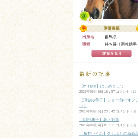
伊藤春菜
出身地
群馬県
職種
持ち乗り調教助手
【misaco】はじめまして
2026年08月 6日 16：57 コメント（
1
）
【河合紗希子】ショー前のオフ
ット
2026年08月 5日 23：42 コメント（
0
）
【阿部典子】暑さ対策
2026年08月 4日 01：11 コメント（
0
）
【糸井いくみ】久しぶりの新商