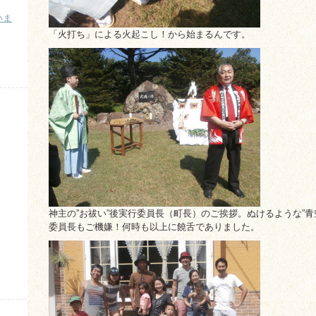
いま
「火打ち」による火起こし！から始まるんです。
）
神主の”お祓い”後実行委員長（町長）のご挨拶。ぬけるような”青
委員長もご機嫌！何時も以上に饒舌でありました。