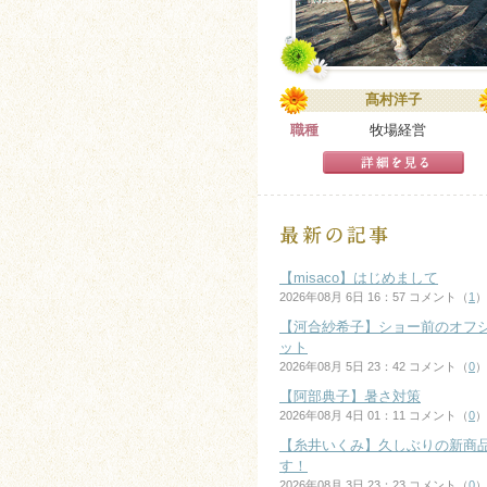
髙村洋子
職種
牧場経営
【misaco】はじめまして
2026年08月 6日 16：57 コメント（
1
）
【河合紗希子】ショー前のオフ
ット
2026年08月 5日 23：42 コメント（
0
）
【阿部典子】暑さ対策
2026年08月 4日 01：11 コメント（
0
）
【糸井いくみ】久しぶりの新商
す！
2026年08月 3日 23：23 コメント（
0
）