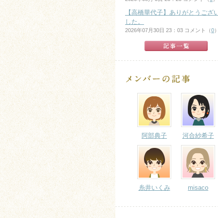
【高橋華代子】ありがとうござ
した。
2026年07月30日 23：03 コメント（
0
阿部典子
河合紗希子
糸井いくみ
misaco