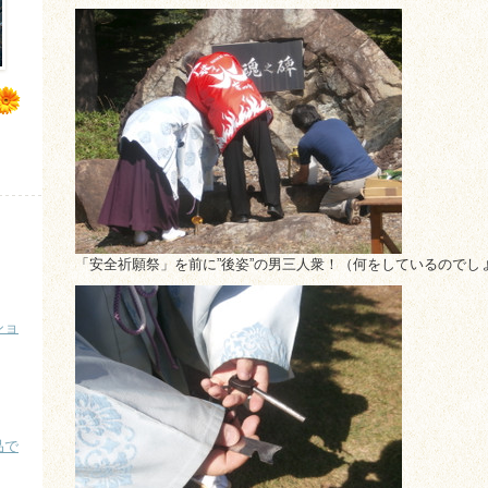
「安全祈願祭」を前に”後姿”の男三人衆！（何をしているのでし
ショ
品で