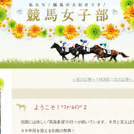
« 前の記事へ
|
HOME
|
次の記事へ 
ようこそ！”ﾌｧｰﾑｲﾝ”２
北国には珍しい”高温多湿”の日々が続いています。８月と言えば
４６年目を迎える伝統の祭典！