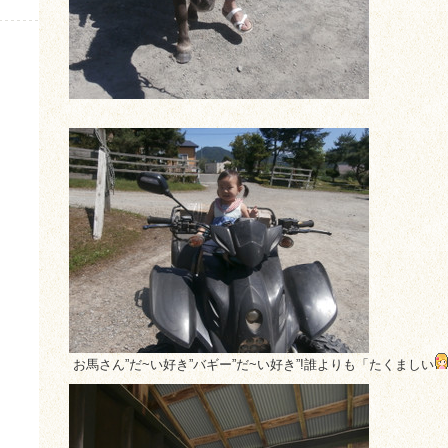
お馬さん”だ~い好き”バギー”だ~い好き”!誰よりも「たくましい