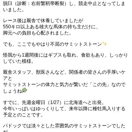
脱臼（診断：右前繋靭帯断裂）し、競走中止となってしま
いました。
レース後は厩舎で休養していましたが
550キロ以上ある雄大な馬体の持ち主だけに、
脚元への負担も心配されました。
でも、ここでもやはり不屈のサミットストーン
怪我から1週間後にはギブスも取れ、食欲もあり、しっかり
していた模様。
厩舎スタッフ、獣医さんなど、関係者の皆さんの手厚いケ
アと
サミットストーンの体力と気力が繋いだ「この先」なので
しょうね
すでに、先週金曜日（1/27）に北海道へと出発。
今年いっぱいはゆっくりして、来年以降に種牡馬入りする
予定とのことです。
パドックでは淡々とした雰囲気のサミットストーンでした
が、