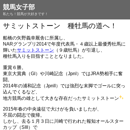
競馬女子部
私たち！競馬が大好きです！
サミットストーン 種牡馬の道へ！
船橋の矢野義幸厩舎に所属し、
NARグランプリ2014で年度代表馬・４歳以上最優秀牡馬に
輝いた
サミットストーン
（９歳牡馬）が引退し、
種牡馬入りを目指すこととなりました。
重賞６勝。
東京大賞典（GI）や川崎記念（JpnI）ではJRA勢相手に奮
闘。
2014年の浦和記念（JpnII）では強烈な末脚でゴールに突っ
込んでくるなど、
地方競馬の雄として大きな存在だったサミットストーン
2015年春の中央遠征で大けがを負いましたが、
不屈の闘志で復帰。
しかし、去る１月３日に川崎で行われた報知オールスター
カップ（SIII）で