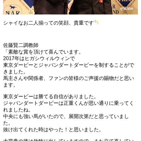
シャイなお二人揃っての笑顔、貴重です
佐藤賢二調教師
「素敵な賞を頂けて喜んでいます。
2017年はヒガシウィルウィンで
東京ダービーとジャパンダートダービーを制することがで
きました。
馬主さんや関係者、ファンの皆様のご声援の賜物だと思い
ます。
東京ダービーは勝てる自信がありました。
ジャパンダートダービーは正重くんが思い通りに乗ってく
れましたね。
中央にも強い馬がいたので、展開次第だと思っていまし
た。
抜け出てくれた時はやった！と思いました。