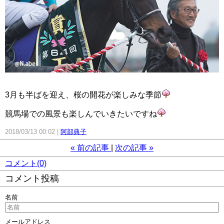
3月も半ばを迎え、桜の開花が楽しみな季節
競馬場での風景も楽しんでいきたいですね
2018/03/13 00:02
阿部典子
«
前の記事
次の記事
»
コメント(0)
コメント投稿
名前
メールアドレス