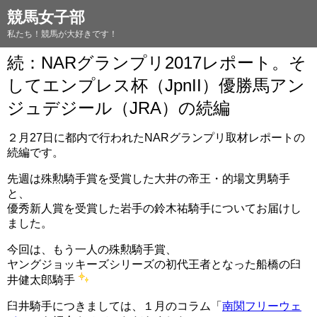
競馬女子部
私たち！競馬が大好きです！
続：NARグランプリ2017レポート。そ
してエンプレス杯（JpnII）優勝馬アン
ジュデジール（JRA）の続編
２月27日に都内で行われたNARグランプリ取材レポートの
続編です。
先週は殊勲騎手賞を受賞した大井の帝王・的場文男騎手
と、
優秀新人賞を受賞した岩手の鈴木祐騎手についてお届けし
ました。
今回は、もう一人の殊勲騎手賞、
ヤングジョッキーズシリーズの初代王者となった船橋の臼
井健太郎騎手
臼井騎手につきましては、１月のコラム「
南関フリーウェ