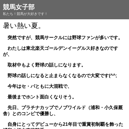
競馬女子部
私たち！競馬が大好きです！
暑い熱い夏。
突然ですが、競馬サークルには野球ファンが多いです。
わたしは東北楽天ゴールデンイーグルス好きなのです
が、
取材中もよく野球の話しになります。
野球の話しになると止まらなくなるので大変です(^^;
今年はセ・パともに大混戦で、
最後までホント面白くなりそう。
先日、プラチナカップでノブワイルド（浦和・小久保厩
舎）とのコンビで優勝し、
自身にとってデビューから21年目で重賞初制覇を飾った