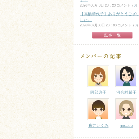
2026年08月 3日 23：23 コメント（
0
）
【高橋華代子】ありがとうござ
した。
2026年07月30日 23：03 コメント（
0
阿部典子
河合紗希子
糸井いくみ
misaco