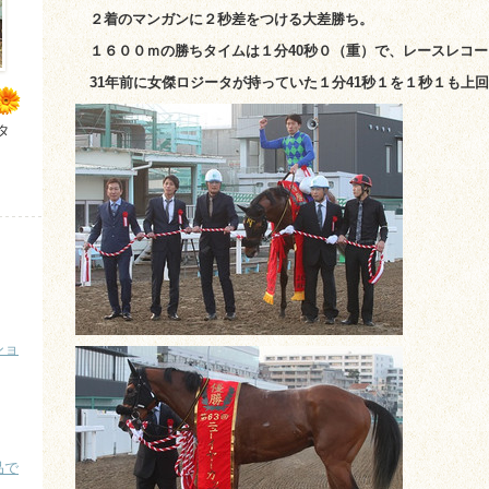
２着のマンガンに２秒差をつける大差勝ち。
１６００ｍの勝ちタイムは１分40秒０（重）で、レースレコー
31年前に女傑ロジータが持っていた１分41秒１を１秒１も上
タ
ショ
品で