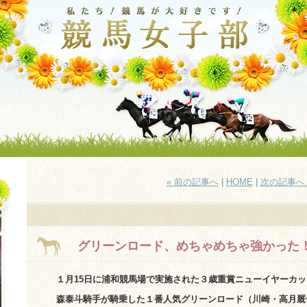
« 前の記事へ
|
HOME
|
次の記事へ 
グリーンロード、めちゃめちゃ強かった
１月15日に浦和競馬場で実施された３歳重賞ニューイヤーカッ
森泰斗騎手が騎乗した１番人気グリーンロード（川崎・高月厩