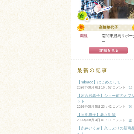
高橋華代子
職種
南関東競馬リポー
ー
【misaco】はじめまして
2026年08月 6日 16：57 コメント（
1
）
【河合紗希子】ショー前のオフ
ット
2026年08月 5日 23：42 コメント（
0
）
【阿部典子】暑さ対策
2026年08月 4日 01：11 コメント（
0
）
【糸井いくみ】久しぶりの新商
す！