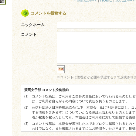
« 前の記事へ
|
HOME
|
次の記事へ 
コメントを投稿する
ニックネーム
コメント
※
コメントは管理者が公開を承認するまで反映され
競馬女子部 コメント投稿規約
(1)
コメント投稿は、ご利用者ご自身の責任において行われるものとしま
は、ご利用者自らがその内容について責任を負うものとします。
(2)
公益社団法人日本軽種馬協会(以下「本協会」)はご利用者に対し、
する情報を含みます）についていかなる保証も負わないものとします
者が被害を被ったとしても、本協会はご利用者に対して賠償する義務
(3)
コメント投稿は、本協会が選別した上で本ブログに掲載されるものと
わけではなく、また掲載されるまでにはお時間をいただきます。投稿
した上で掲載される場合があります。